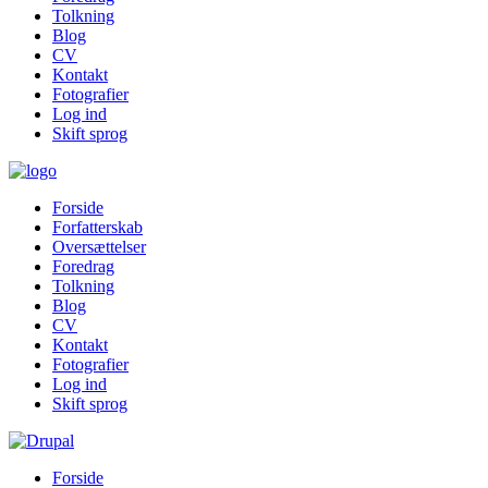
Tolkning
Blog
CV
Kontakt
Fotografier
Log ind
Skift sprog
Forside
Forfatterskab
Oversættelser
Foredrag
Tolkning
Blog
CV
Kontakt
Fotografier
Log ind
Skift sprog
Forside