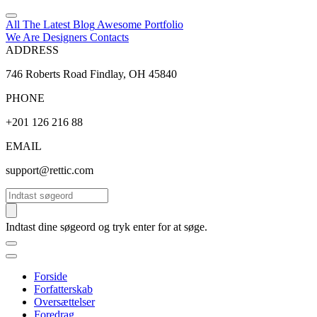
All The Latest
Blog
Awesome
Portfolio
We Are Designers
Contacts
ADDRESS
746 Roberts Road Findlay, OH 45840
PHONE
+201 126 216 88
EMAIL
support@rettic.com
Søg
Indtast dine søgeord og tryk enter for at søge.
Forside
Forfatterskab
Oversættelser
Foredrag