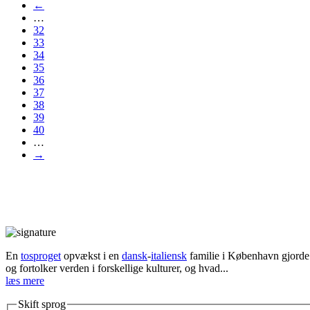
←
…
32
33
34
35
36
37
38
39
40
…
→
En
tosproget
opvækst i en
dansk
-
italiensk
familie i København gjorde d
og fortolker verden i forskellige kulturer, og hvad...
læs mere
Skift sprog