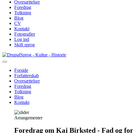
Oversættelser
Foredrag
Tolkning
Blog
CV
Kontakt
Fotografier
Log ind
Skift sprog
Gå
Sprog - Kultur - Historie
til
hovedindhold
Forside
Forfatterskab
Primær
Oversættelser
navigation
Foredrag
Tolkning
Blog
Kontakt
Arrangementer
Foredrag om Kaj Birksted - Fad og fo