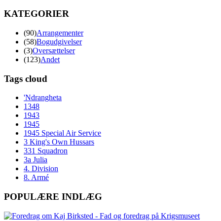
KATEGORIER
(90)
Arrangementer
(58)
Bogudgivelser
(3)
Oversættelser
(123)
Andet
Tags cloud
'Ndrangheta
1348
1943
1945
1945 Special Air Service
3 King's Own Hussars
331 Squadron
3a Julia
4. Division
8. Armé
POPULÆRE INDLÆG