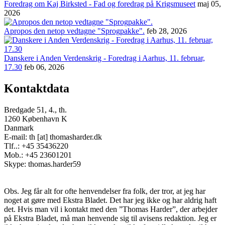
Foredrag om Kaj Birksted - Fad og foredrag på Krigsmuseet
maj 05,
2026
Apropos den netop vedtagne "Sprogpakke".
feb 28, 2026
Danskere i Anden Verdenskrig - Foredrag i Aarhus, 11. februar,
17.30
feb 06, 2026
Kontaktdata
Bredgade 51, 4., th.
1260 København K
Danmark
E-mail: th [at] thomasharder.dk
Tlf..: +45 35436220
Mob.: +45 23601201
Skype: thomas.harder59
Obs. Jeg får alt for ofte henvendelser fra folk, der tror, at jeg har
noget at gøre med Ekstra Bladet. Det har jeg ikke og har aldrig haft
det. Hvis man vil i kontakt med den ”Thomas Harder”, der arbejder
på Ekstra Bladet, må man henvende sig til avisens redaktion. Jeg er