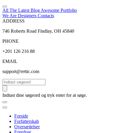
All The Latest
Blog
Awesome
Portfolio
We Are Designers
Contacts
ADDRESS
746 Roberts Road Findlay, OH 45840
PHONE
+201 126 216 88
EMAIL
support@rettic.com
Søg
Indtast dine søgeord og tryk enter for at søge.
Forside
Forfatterskab
Oversættelser
Foredrag