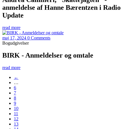
anmeldelse af Hanne Bærentzen i Radio
Update
read more
maj 17, 2024
0 Comments
Bogudgivelser
BIRK - Anmeldelser og omtale
read more
←
…
6
7
8
9
10
11
12
13