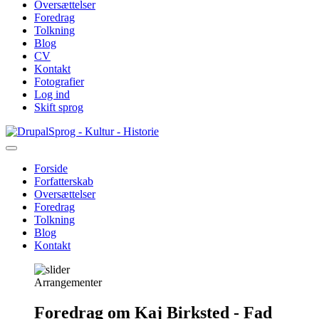
Oversættelser
Foredrag
Tolkning
Blog
CV
Kontakt
Fotografier
Log ind
Skift sprog
Gå
Sprog - Kultur - Historie
til
hovedindhold
Forside
Forfatterskab
Primær
Oversættelser
navigation
Foredrag
Tolkning
Blog
Kontakt
Arrangementer
Foredrag om Kaj Birksted - Fad