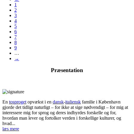
1
2
3
4
5
6
7
8
9
…
→
Præsentation
En
tosproget
opvækst i en
dansk
-
italiensk
familie i København
gjorde det tidligt naturligt – for ikke at sige nødvendigt – for mig at
interessere mig for sprog og deres indbyrdes forskelle og for,
hvordan man lever og fortolker verden i forskellige kulturer, og
hvad...
læs mere