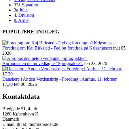
331 Squadron
3a Julia
4. Division
8. Armé
POPULÆRE INDLÆG
Foredrag om Kaj Birksted - Fad og foredrag på Krigsmuseet
maj 05,
2026
Apropos den netop vedtagne "Sprogpakke".
feb 28, 2026
Danskere i Anden Verdenskrig - Foredrag i Aarhus, 11. februar,
17.30
feb 06, 2026
Kontaktdata
Bredgade 51, 4., th.
1260 København K
Danmark
E-mail: th [at] thomasharder.dk