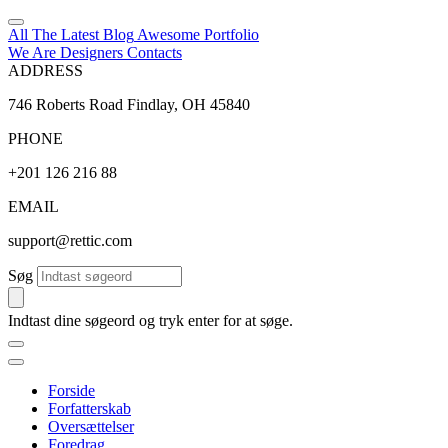
All The Latest
Blog
Awesome
Portfolio
We Are Designers
Contacts
ADDRESS
746 Roberts Road Findlay, OH 45840
PHONE
+201 126 216 88
EMAIL
support@rettic.com
Søg
Indtast dine søgeord og tryk enter for at søge.
Forside
Forfatterskab
Oversættelser
Foredrag