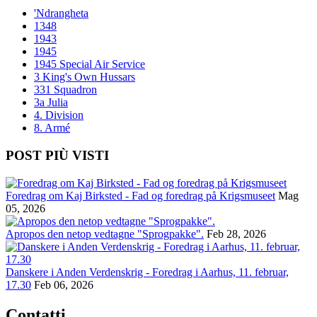
'Ndrangheta
1348
1943
1945
1945 Special Air Service
3 King's Own Hussars
331 Squadron
3a Julia
4. Division
8. Armé
POST PIÙ VISTI
Foredrag om Kaj Birksted - Fad og foredrag på Krigsmuseet
Mag
05, 2026
Apropos den netop vedtagne "Sprogpakke".
Feb 28, 2026
Danskere i Anden Verdenskrig - Foredrag i Aarhus, 11. februar,
17.30
Feb 06, 2026
Contatti