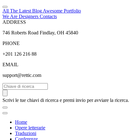
All The Latest
Blog
Awesome
Portfolio
We Are Designers
Contacts
ADDRESS
746 Roberts Road Findlay, OH 45840
PHONE
+201 126 216 88
EMAIL
support@rettic.com
Cerca
Scrivi le tue chiavi di ricerca e premi invio per avviare la ricerca.
Home
Opere letterarie
Traduzioni
Conferenze