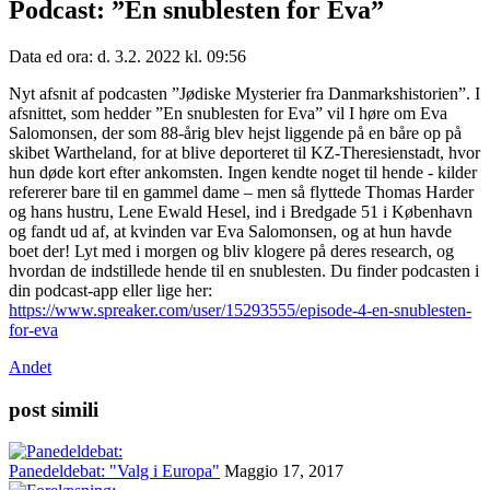
Podcast: ”En snublesten for Eva”
Data ed ora: d. 3.2. 2022 kl. 09:56
Nyt afsnit af podcasten ”Jødiske Mysterier fra Danmarkshistorien”. I
afsnittet, som hedder ”En snublesten for Eva” vil I høre om Eva
Salomonsen, der som 88-årig blev hejst liggende på en båre op på
skibet Wartheland, for at blive deporteret til KZ-Theresienstadt, hvor
hun døde kort efter ankomsten. Ingen kendte noget til hende - kilder
refererer bare til en gammel dame – men så flyttede Thomas Harder
og hans hustru, Lene Ewald Hesel, ind i Bredgade 51 i København
og fandt ud af, at kvinden var Eva Salomonsen, og at hun havde
boet der! Lyt med i morgen og bliv klogere på deres research, og
hvordan de indstillede hende til en snublesten. Du finder podcasten i
din podcast-app eller lige her:
https://www.spreaker.com/user/15293555/episode-4-en-snublesten-
for-eva
Andet
post simili
Panedeldebat: "Valg i Europa"
Maggio 17, 2017