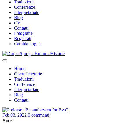
Traduzioni
Conferenze
Interpretariato
Blog
CV
Contatti
Fotografie
Registrati
Cambia lingua
Salta
Sprog - Kultur - Historie
al
contenuto
Home
principale
Opere letterarie
Primær
Traduzioni
navigation
Conferenze
Interpretariato
Blog
Contatti
Feb 03, 2022
0 commenti
Andet