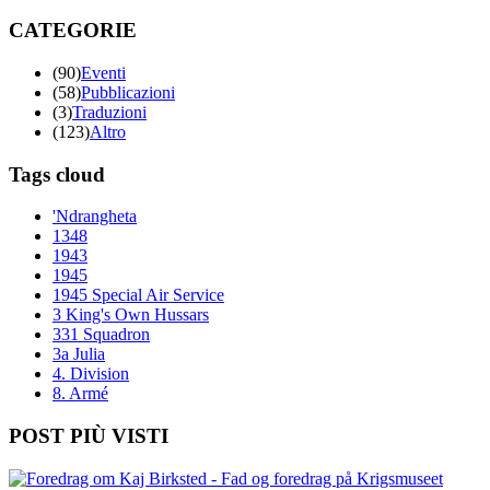
CATEGORIE
(90)
Eventi
(58)
Pubblicazioni
(3)
Traduzioni
(123)
Altro
Tags cloud
'Ndrangheta
1348
1943
1945
1945 Special Air Service
3 King's Own Hussars
331 Squadron
3a Julia
4. Division
8. Armé
POST PIÙ VISTI