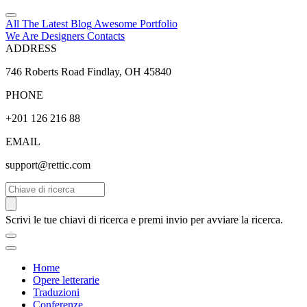
All The Latest
Blog
Awesome
Portfolio
We Are Designers
Contacts
ADDRESS
746 Roberts Road Findlay, OH 45840
PHONE
+201 126 216 88
EMAIL
support@rettic.com
Cerca
Scrivi le tue chiavi di ricerca e premi invio per avviare la ricerca.
Home
Opere letterarie
Traduzioni
Conferenze