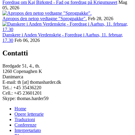
Foredrag om Kaj Birksted - Fad og foredrag på Krigsmuseet
Mag
05, 2026
Apropos den netop vedtagne "Sprogpakke".
Feb 28, 2026
Danskere i Anden Verdenskrig - Foredrag i Aarhus, 11. februar,
17.30
Feb 06, 2026
Contatti
Bredgade 51, 4., th.
1260 Copenaghen K
Danimarca
E-mail: th [at] thomasharder.dk
Tel..: +45 35436220
Cell.: +45 23601201
Skype: thomas.harder59
Home
Opere letterarie
Footer
Traduzioni
menu
Conferenze
Interpretariato