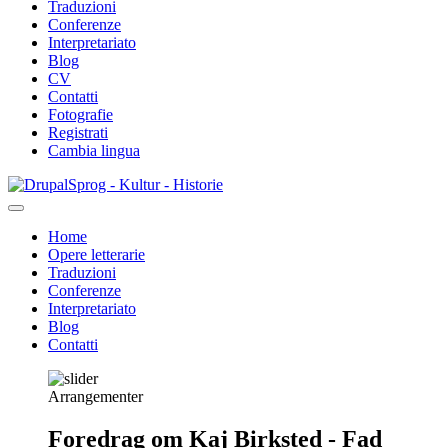
Traduzioni
Conferenze
Interpretariato
Blog
CV
Contatti
Fotografie
Registrati
Cambia lingua
Salta
Sprog - Kultur - Historie
al
contenuto
Home
principale
Opere letterarie
Primær
Traduzioni
navigation
Conferenze
Interpretariato
Blog
Contatti
Arrangementer
Foredrag om Kaj Birksted - Fad