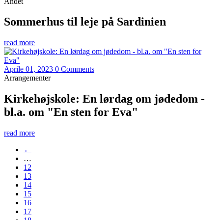
Andet
Sommerhus til leje på Sardinien
read more
Aprile 01, 2023
0 Comments
Arrangementer
Kirkehøjskole: En lørdag om jødedom -
bl.a. om "En sten for Eva"
read more
←
…
12
13
14
15
16
17