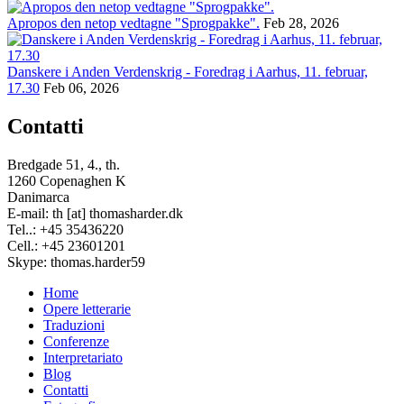
Apropos den netop vedtagne "Sprogpakke".
Feb 28, 2026
Danskere i Anden Verdenskrig - Foredrag i Aarhus, 11. februar,
17.30
Feb 06, 2026
Contatti
Bredgade 51, 4., th.
1260 Copenaghen K
Danimarca
E-mail: th [at] thomasharder.dk
Tel..: +45 35436220
Cell.: +45 23601201
Skype: thomas.harder59
Home
Opere letterarie
Footer
Traduzioni
menu
Conferenze
Interpretariato
Blog
Contatti