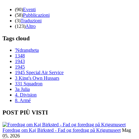
(90)
Eventi
(58)
Pubblicazioni
(3)
Traduzioni
(123)
Altro
Tags cloud
'Ndrangheta
1348
1943
1945
1945 Special Air Service
3 King's Own Hussars
331 Squadron
3a Julia
4. Division
8. Armé
POST PIÙ VISTI
Foredrag om Kaj Birksted - Fad og foredrag på Krigsmuseet
Mag
05, 2026