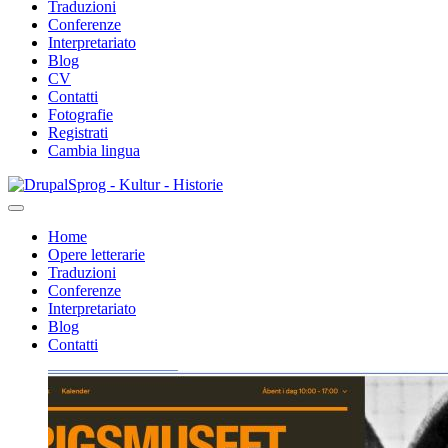
Traduzioni
Conferenze
Interpretariato
Blog
CV
Contatti
Fotografie
Registrati
Cambia lingua
Salta
Sprog - Kultur - Historie
al
contenuto
Home
principale
Opere letterarie
Primær
Traduzioni
navigation
Conferenze
Interpretariato
Blog
Contatti