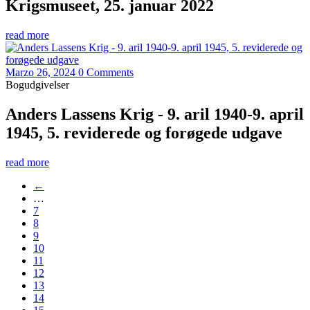
Krigsmuseet, 25. januar 2022
read more
Marzo 26, 2024
0 Comments
Bogudgivelser
Anders Lassens Krig - 9. aril 1940-9. april
1945, 5. reviderede og forøgede udgave
read more
←
…
7
8
9
10
11
12
13
14