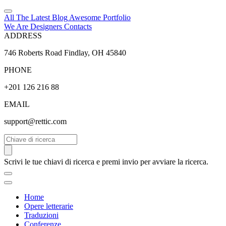
All The Latest
Blog
Awesome
Portfolio
We Are Designers
Contacts
ADDRESS
746 Roberts Road Findlay, OH 45840
PHONE
+201 126 216 88
EMAIL
support@rettic.com
Cerca
Scrivi le tue chiavi di ricerca e premi invio per avviare la ricerca.
Home
Opere letterarie
Traduzioni
Conferenze