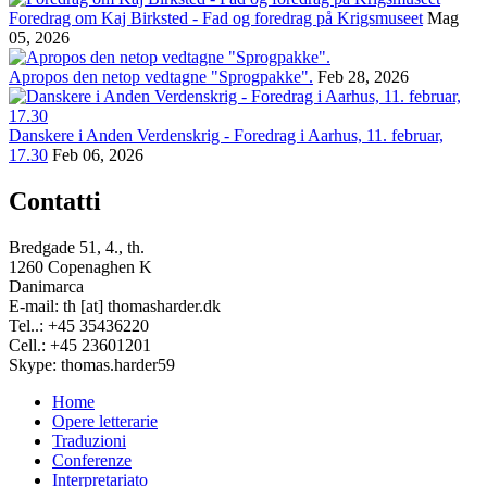
Foredrag om Kaj Birksted - Fad og foredrag på Krigsmuseet
Mag
05, 2026
Apropos den netop vedtagne "Sprogpakke".
Feb 28, 2026
Danskere i Anden Verdenskrig - Foredrag i Aarhus, 11. februar,
17.30
Feb 06, 2026
Contatti
Bredgade 51, 4., th.
1260 Copenaghen K
Danimarca
E-mail: th [at] thomasharder.dk
Tel..: +45 35436220
Cell.: +45 23601201
Skype: thomas.harder59
Home
Opere letterarie
Footer
Traduzioni
menu
Conferenze
Interpretariato