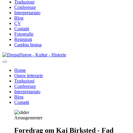
Traduzioni
Conferenze
Interpretariato
Blog
CV
Contatti
Fotografie
Registrati
Cambia lingua
Salta
Sprog - Kultur - Historie
al
contenuto
Home
principale
Opere letterarie
Primær
Traduzioni
navigation
Conferenze
Interpretariato
Blog
Contatti
Arrangementer
Foredrag om Kaj Birksted - Fad