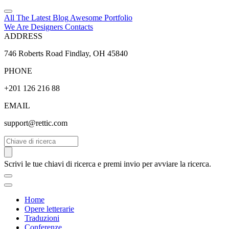
All The Latest
Blog
Awesome
Portfolio
We Are Designers
Contacts
ADDRESS
746 Roberts Road Findlay, OH 45840
PHONE
+201 126 216 88
EMAIL
support@rettic.com
Cerca
Scrivi le tue chiavi di ricerca e premi invio per avviare la ricerca.
Home
Opere letterarie
Traduzioni
Conferenze