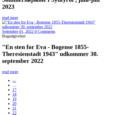
2023
read more
Settembre 01, 2022
0 Comments
Bogudgivelser
"En sten for Eva - Bogense 1855-
Theresienstadt 1943" udkommer 30.
september 2022
read more
←
…
17
18
19
20
21
22