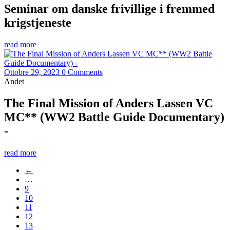
Seminar om danske frivillige i fremmed
krigstjeneste
read more
Ottobre 29, 2023
0 Comments
Andet
The Final Mission of Anders Lassen VC
MC** (WW2 Battle Guide Documentary)
-
read more
←
…
9
10
11
12
13