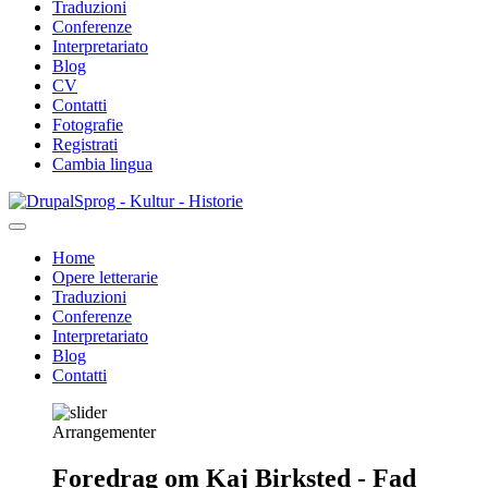
Traduzioni
Conferenze
Interpretariato
Blog
CV
Contatti
Fotografie
Registrati
Cambia lingua
Salta
Sprog - Kultur - Historie
al
contenuto
Home
principale
Opere letterarie
Primær
Traduzioni
navigation
Conferenze
Interpretariato
Blog
Contatti
Arrangementer
Foredrag om Kaj Birksted - Fad