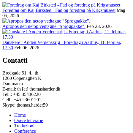
Foredrag om Kaj Birksted - Fad og foredrag på Krigsmuseet
Mag
05, 2026
Apropos den netop vedtagne "Sprogpakke".
Feb 28, 2026
Danskere i Anden Verdenskrig - Foredrag i Aarhus, 11. februar,
17.30
Feb 06, 2026
Contatti
Bredgade 51, 4., th.
1260 Copenaghen K
Danimarca
E-mail: th [at] thomasharder.dk
Tel..: +45 35436220
Cell.: +45 23601201
Skype: thomas.harder59
Home
Opere letterarie
Footer
Traduzioni
menu
Conferenze