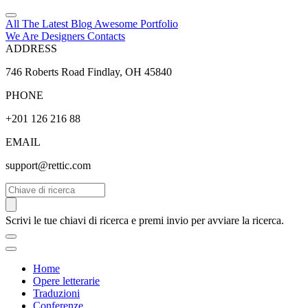
All The Latest
Blog
Awesome
Portfolio
We Are Designers
Contacts
ADDRESS
746 Roberts Road Findlay, OH 45840
PHONE
+201 126 216 88
EMAIL
support@rettic.com
Cerca
Scrivi le tue chiavi di ricerca e premi invio per avviare la ricerca.
Home
Opere letterarie
Traduzioni
Conferenze