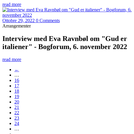
read more
Ottobre 29, 2022
0 Comments
Arrangementer
Interview med Eva Ravnbøl om "Gud er
italiener" - Bogforum, 6. november 2022
read more
←
…
16
17
18
19
20
21
22
23
24
…