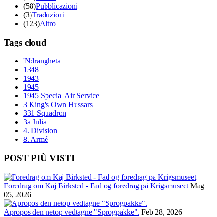
(58)
Pubblicazioni
(3)
Traduzioni
(123)
Altro
Tags cloud
'Ndrangheta
1348
1943
1945
1945 Special Air Service
3 King's Own Hussars
331 Squadron
3a Julia
4. Division
8. Armé
POST PIÙ VISTI
Foredrag om Kaj Birksted - Fad og foredrag på Krigsmuseet
Mag
05, 2026
Apropos den netop vedtagne "Sprogpakke".
Feb 28, 2026