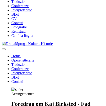
Traduzioni
Conferenze
Interpretariato
Blog
CV
Contatti
Fotografie
Registrati
Cambia lingua
Salta
Sprog - Kultur - Historie
al
contenuto
Home
principale
Opere letterarie
Primær
Traduzioni
navigation
Conferenze
Interpretariato
Blog
Contatti
Arrangementer
Foredrag om Kaj Birksted - Fad