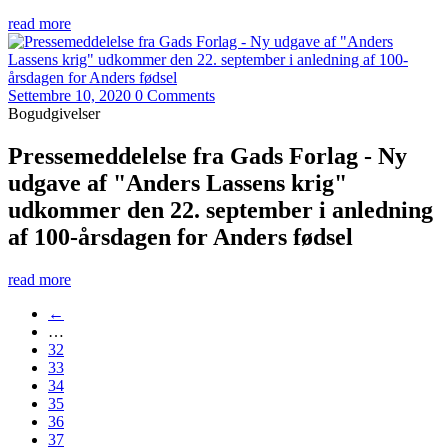
read more
Settembre 10, 2020
0 Comments
Bogudgivelser
Pressemeddelelse fra Gads Forlag - Ny
udgave af "Anders Lassens krig"
udkommer den 22. september i anledning
af 100-årsdagen for Anders fødsel
read more
←
…
32
33
34
35
36
37