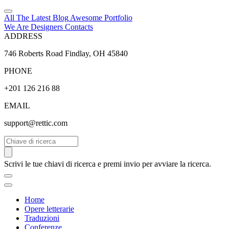
All The Latest
Blog
Awesome
Portfolio
We Are Designers
Contacts
ADDRESS
746 Roberts Road Findlay, OH 45840
PHONE
+201 126 216 88
EMAIL
support@rettic.com
Cerca
Scrivi le tue chiavi di ricerca e premi invio per avviare la ricerca.
Home
Opere letterarie
Traduzioni
Conferenze