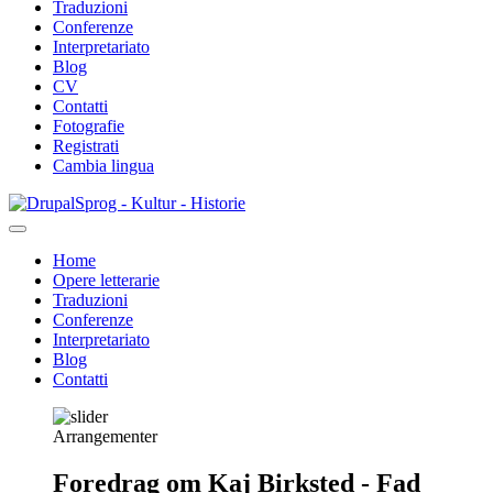
Traduzioni
Conferenze
Interpretariato
Blog
CV
Contatti
Fotografie
Registrati
Cambia lingua
Salta
Sprog - Kultur - Historie
al
contenuto
Home
principale
Opere letterarie
Primær
Traduzioni
navigation
Conferenze
Interpretariato
Blog
Contatti
Arrangementer
Foredrag om Kaj Birksted - Fad