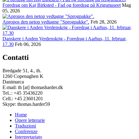
Foredrag om Kaj Birksted - Fad og foredrag på Krigsmuseet
Mag
05, 2026
Apropos den netop vedtagne "Sprogpakke".
Feb 28, 2026
Danskere i Anden Verdenskrig - Foredrag i Aarhus, 11. februar,
17.30
Feb 06, 2026
Contatti
Bredgade 51, 4., th.
1260 Copenaghen K
Danimarca
E-mail: th [at] thomasharder.dk
Tel..: +45 35436220
Cell.: +45 23601201
Skype: thomas.harder59
Home
Opere letterarie
Footer
Traduzioni
menu
Conferenze
Interpretariato