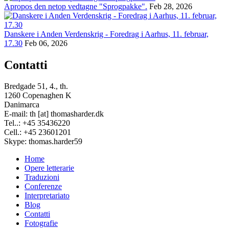
Apropos den netop vedtagne "Sprogpakke".
Feb 28, 2026
Danskere i Anden Verdenskrig - Foredrag i Aarhus, 11. februar,
17.30
Feb 06, 2026
Contatti
Bredgade 51, 4., th.
1260 Copenaghen K
Danimarca
E-mail: th [at] thomasharder.dk
Tel..: +45 35436220
Cell.: +45 23601201
Skype: thomas.harder59
Home
Opere letterarie
Footer
Traduzioni
menu
Conferenze
Interpretariato
Blog
Contatti
Fotografie