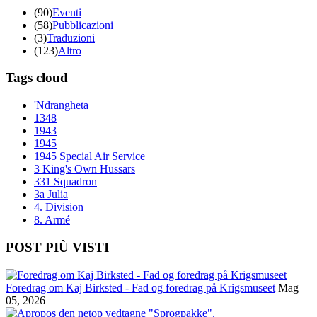
(90)
Eventi
(58)
Pubblicazioni
(3)
Traduzioni
(123)
Altro
Tags cloud
'Ndrangheta
1348
1943
1945
1945 Special Air Service
3 King's Own Hussars
331 Squadron
3a Julia
4. Division
8. Armé
POST PIÙ VISTI
Foredrag om Kaj Birksted - Fad og foredrag på Krigsmuseet
Mag
05, 2026