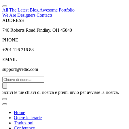
All The Latest
Blog
Awesome
Portfolio
We Are Designers
Contacts
ADDRESS
746 Roberts Road Findlay, OH 45840
PHONE
+201 126 216 88
EMAIL
support@rettic.com
Cerca
Scrivi le tue chiavi di ricerca e premi invio per avviare la ricerca.
Home
Opere letterarie
Traduzioni
Conferenze