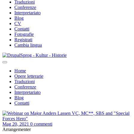
Traduzioni
Conferenze
Interpretariato
Blog
CV
Contatti
Fotografie
Registrati
Cambia lingua
Salta
Sprog - Kultur - Historie
al
contenuto
Home
principale
Opere letterarie
Primær
Traduzioni
navigation
Conferenze
Interpretariato
Blog
Contatti
Mag 20, 2021
0 commenti
Arrangementer