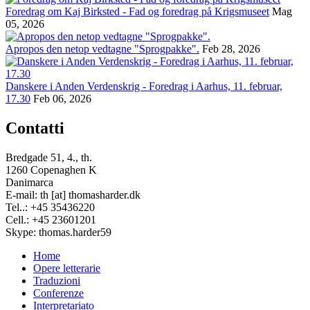
Foredrag om Kaj Birksted - Fad og foredrag på Krigsmuseet
Mag
05, 2026
Apropos den netop vedtagne "Sprogpakke".
Feb 28, 2026
Danskere i Anden Verdenskrig - Foredrag i Aarhus, 11. februar,
17.30
Feb 06, 2026
Contatti
Bredgade 51, 4., th.
1260 Copenaghen K
Danimarca
E-mail: th [at] thomasharder.dk
Tel..: +45 35436220
Cell.: +45 23601201
Skype: thomas.harder59
Home
Opere letterarie
Footer
Traduzioni
menu
Conferenze
Interpretariato