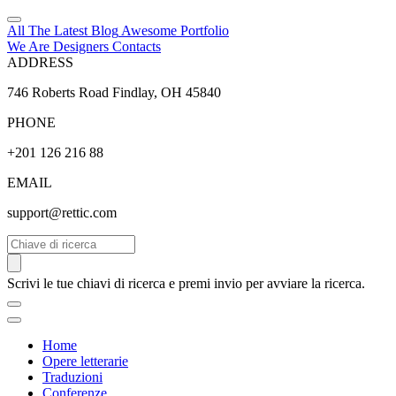
All The Latest
Blog
Awesome
Portfolio
We Are Designers
Contacts
ADDRESS
746 Roberts Road Findlay, OH 45840
PHONE
+201 126 216 88
EMAIL
support@rettic.com
Cerca
Scrivi le tue chiavi di ricerca e premi invio per avviare la ricerca.
Home
Opere letterarie
Traduzioni
Conferenze