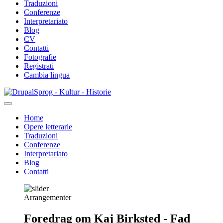
Traduzioni
Conferenze
Interpretariato
Blog
CV
Contatti
Fotografie
Registrati
Cambia lingua
Salta
Sprog - Kultur - Historie
al
contenuto
Home
principale
Opere letterarie
Primær
Traduzioni
navigation
Conferenze
Interpretariato
Blog
Contatti
Arrangementer
Foredrag om Kaj Birksted - Fad