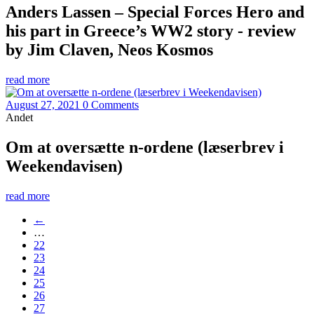
Anders Lassen – Special Forces Hero and
his part in Greece’s WW2 story - review
by Jim Claven, Neos Kosmos
read more
August 27, 2021
0 Comments
Andet
Om at oversætte n-ordene (læserbrev i
Weekendavisen)
read more
←
…
22
23
24
25
26
27