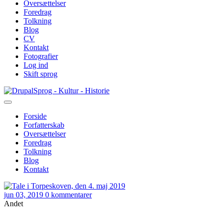
Oversættelser
Foredrag
Tolkning
Blog
CV
Kontakt
Fotografier
Log ind
Skift sprog
Gå
Sprog - Kultur - Historie
til
hovedindhold
Forside
Forfatterskab
Primær
Oversættelser
navigation
Foredrag
Tolkning
Blog
Kontakt
jun 03, 2019
0 kommentarer
Andet