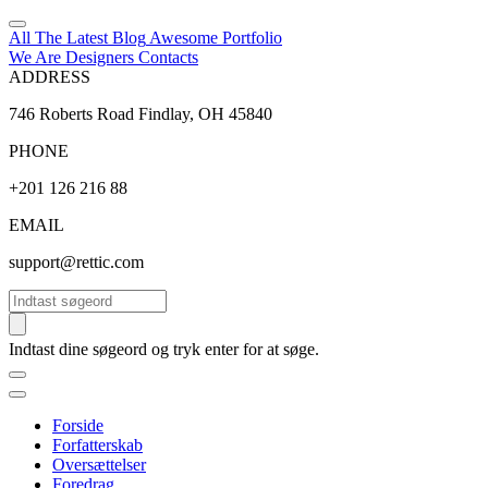
All The Latest
Blog
Awesome
Portfolio
We Are Designers
Contacts
ADDRESS
746 Roberts Road Findlay, OH 45840
PHONE
+201 126 216 88
EMAIL
support@rettic.com
Søg
Indtast dine søgeord og tryk enter for at søge.
Forside
Forfatterskab
Oversættelser
Foredrag