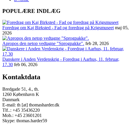
POPULÆRE INDLÆG
Foredrag om Kaj Birksted - Fad og foredrag på Krigsmuseet
maj 05,
2026
Apropos den netop vedtagne "Sprogpakke".
feb 28, 2026
Danskere i Anden Verdenskrig - Foredrag i Aarhus, 11. februar,
17.30
feb 06, 2026
Kontaktdata
Bredgade 51, 4., th.
1260 København K
Danmark
E-mail: th [at] thomasharder.dk
Tlf..: +45 35436220
Mob.: +45 23601201
Skype: thomas.harder59