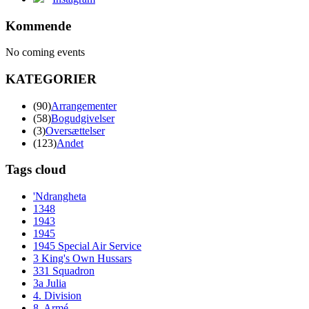
Kommende
No coming events
KATEGORIER
(90)
Arrangementer
(58)
Bogudgivelser
(3)
Oversættelser
(123)
Andet
Tags cloud
'Ndrangheta
1348
1943
1945
1945 Special Air Service
3 King's Own Hussars
331 Squadron
3a Julia
4. Division
8. Armé