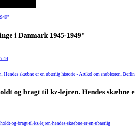
ninge i Danmark 1945-1949"
n-44
ldt og bragt til kz-lejren. Hendes skæbne e
oldt-og-bragt-til-kz-lejren-hendes-skaebne-er-en-ubaerlig