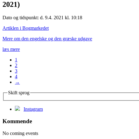
2021)
Dato og tidspunkt: d. 9.4. 2021 kl. 10:18
Artiklen i Bogmarkedet
Mere om den engelske og den græske udgave
læs mere
1
2
3
4
→
Skift sprog
Instagram
Kommende
No coming events