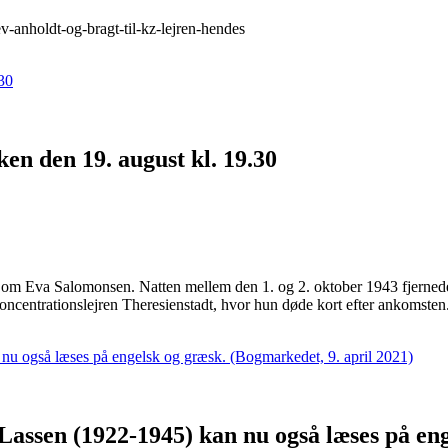
-anholdt-og-bragt-til-kz-lejren-hendes
n den 19. august kl. 19.30
e om Eva Salomonsen. Natten mellem den 1. og 2. oktober 1943 fjernede t
koncentrationslejren Theresienstadt, hvor hun døde kort efter ankomsten
Lassen (1922-1945) kan nu også læses på eng