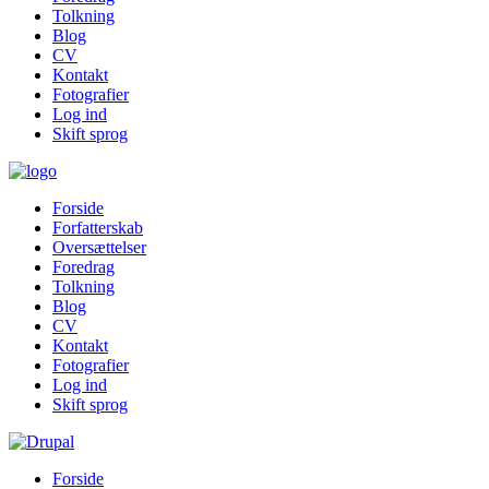
Tolkning
Blog
CV
Kontakt
Fotografier
Log ind
Skift sprog
Forside
Forfatterskab
Oversættelser
Foredrag
Tolkning
Blog
CV
Kontakt
Fotografier
Log ind
Skift sprog
Forside