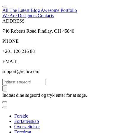
All The Latest
Blog
Awesome
Portfolio
We Are Designers
Contacts
ADDRESS
746 Roberts Road Findlay, OH 45840
PHONE
+201 126 216 88
EMAIL
support@rettic.com
Søg
Indtast dine søgeord og tryk enter for at søge.
Forside
Forfatterskab
Oversættelser
Foredrag