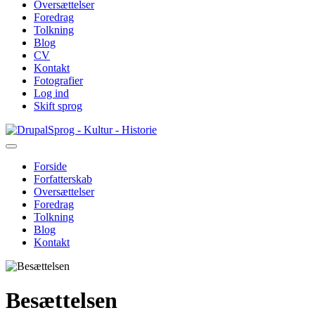
Oversættelser
Foredrag
Tolkning
Blog
CV
Kontakt
Fotografier
Log ind
Skift sprog
Gå
Sprog - Kultur - Historie
til
hovedindhold
Forside
Forfatterskab
Primær
Oversættelser
navigation
Foredrag
Tolkning
Blog
Kontakt
Besættelsen