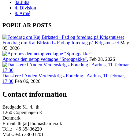
3a Julia
4. Division
8. Armé
POPULAR POSTS
Foredrag om Kaj Birksted - Fad og foredrag på Krigsmuseet
May
05, 2026
Apropos den netop vedtagne "Sprogpakke".
Feb 28, 2026
Danskere i Anden Verdenskrig - Foredrag i Aarhus, 11. februar,
17.30
Feb 06, 2026
Contact information
Bredgade 51, 4., th.
1260 Copenhagen K
Denmark
E-mail: th [at] thomasharder.dk
Tel..: +45 35436220
Mob.: +45 23601201