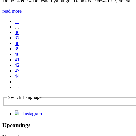
De uønskede – De tyske flygtninge i Danmark 1945-49. Gyldendal.
read more
←
…
36
37
38
39
40
41
42
43
44
…
→
Switch Language
Instagram
Upcomings