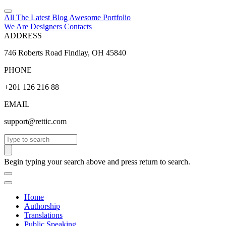
All The Latest
Blog
Awesome
Portfolio
We Are Designers
Contacts
ADDRESS
746 Roberts Road Findlay, OH 45840
PHONE
+201 126 216 88
EMAIL
support@rettic.com
Search
Begin typing your search above and press return to search.
Home
Authorship
Translations
Public Speaking