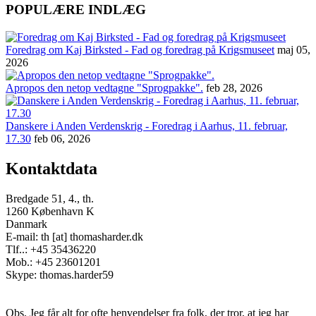
POPULÆRE INDLÆG
Foredrag om Kaj Birksted - Fad og foredrag på Krigsmuseet
maj 05,
2026
Apropos den netop vedtagne "Sprogpakke".
feb 28, 2026
Danskere i Anden Verdenskrig - Foredrag i Aarhus, 11. februar,
17.30
feb 06, 2026
Kontaktdata
Bredgade 51, 4., th.
1260 København K
Danmark
E-mail: th [at] thomasharder.dk
Tlf..: +45 35436220
Mob.: +45 23601201
Skype: thomas.harder59
Obs. Jeg får alt for ofte henvendelser fra folk, der tror, at jeg har