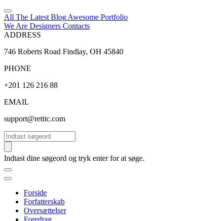
All The Latest
Blog
Awesome
Portfolio
We Are Designers
Contacts
ADDRESS
746 Roberts Road Findlay, OH 45840
PHONE
+201 126 216 88
EMAIL
support@rettic.com
Søg
Indtast dine søgeord og tryk enter for at søge.
Forside
Forfatterskab
Oversættelser
Foredrag