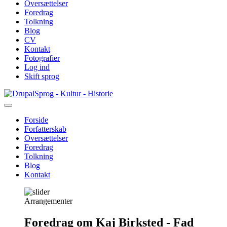
Oversættelser
Foredrag
Tolkning
Blog
CV
Kontakt
Fotografier
Log ind
Skift sprog
Gå
Sprog - Kultur - Historie
til
hovedindhold
Forside
Forfatterskab
Primær
Oversættelser
navigation
Foredrag
Tolkning
Blog
Kontakt
Arrangementer
Foredrag om Kaj Birksted - Fad