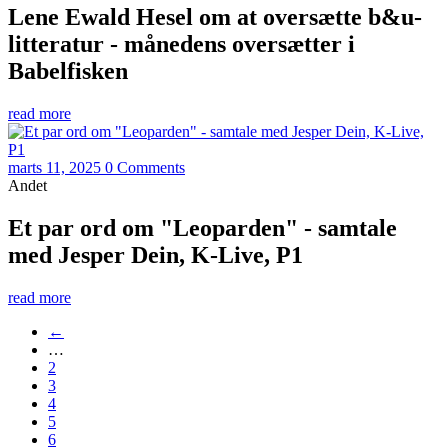
Lene Ewald Hesel om at oversætte b&u-
litteratur - månedens oversætter i
Babelfisken
read more
marts 11, 2025
0 Comments
Andet
Et par ord om "Leoparden" - samtale
med Jesper Dein, K-Live, P1
read more
←
…
2
3
4
5
6