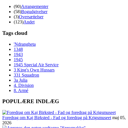
(90)
Arrangementer
(58)
Bogudgivelser
(3)
Oversættelser
(123)
Andet
Tags cloud
'Ndrangheta
1348
1943
1945
1945 Special Air Service
3 King's Own Hussars
331 Squadron
3a Julia
4. Division
8. Armé
POPULÆRE INDLÆG
Foredrag om Kaj Birksted - Fad og foredrag på Krigsmuseet
maj 05,
2026