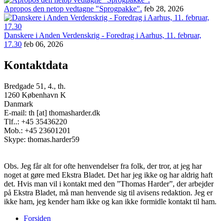
Apropos den netop vedtagne "Sprogpakke".
feb 28, 2026
Danskere i Anden Verdenskrig - Foredrag i Aarhus, 11. februar,
17.30
feb 06, 2026
Kontaktdata
Bredgade 51, 4., th.
1260 København K
Danmark
E-mail: th [at] thomasharder.dk
Tlf..: +45 35436220
Mob.: +45 23601201
Skype: thomas.harder59
Obs. Jeg får alt for ofte henvendelser fra folk, der tror, at jeg har
noget at gøre med Ekstra Bladet. Det har jeg ikke og har aldrig haft
det. Hvis man vil i kontakt med den ”Thomas Harder”, der arbejder
på Ekstra Bladet, må man henvende sig til avisens redaktion. Jeg er
ikke ham, jeg kender ham ikke og kan ikke formidle kontakt til ham.
Forsiden