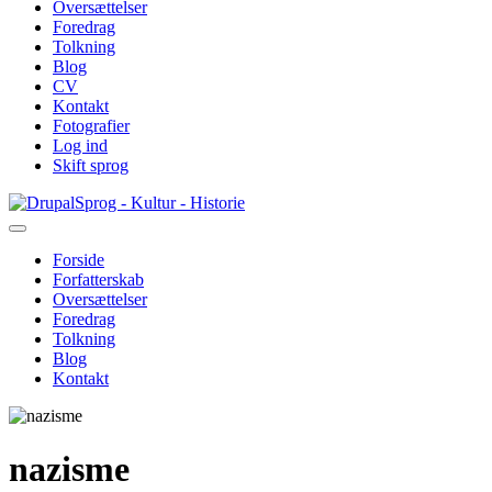
Oversættelser
Foredrag
Tolkning
Blog
CV
Kontakt
Fotografier
Log ind
Skift sprog
Gå
Sprog - Kultur - Historie
til
hovedindhold
Forside
Forfatterskab
Primær
Oversættelser
navigation
Foredrag
Tolkning
Blog
Kontakt
nazisme