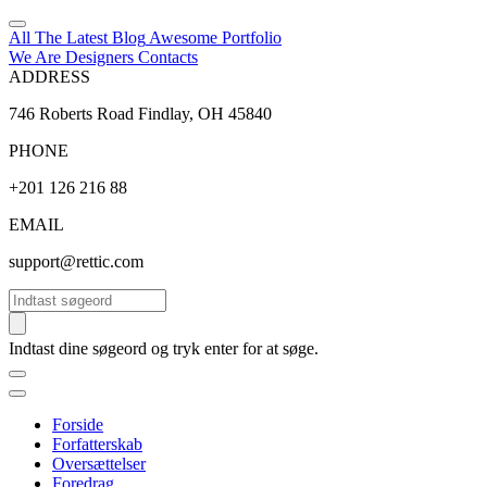
All The Latest
Blog
Awesome
Portfolio
We Are Designers
Contacts
ADDRESS
746 Roberts Road Findlay, OH 45840
PHONE
+201 126 216 88
EMAIL
support@rettic.com
Søg
Indtast dine søgeord og tryk enter for at søge.
Forside
Forfatterskab
Oversættelser
Foredrag