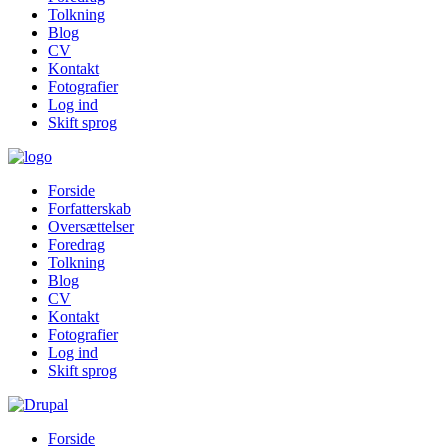
Tolkning
Blog
CV
Kontakt
Fotografier
Log ind
Skift sprog
Forside
Forfatterskab
Oversættelser
Foredrag
Tolkning
Blog
CV
Kontakt
Fotografier
Log ind
Skift sprog
Forside