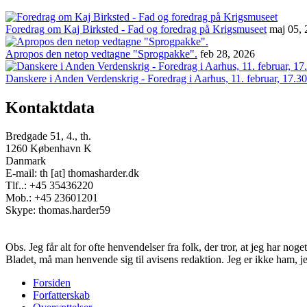
Foredrag om Kaj Birksted - Fad og foredrag på Krigsmuseet
maj 05,
Apropos den netop vedtagne "Sprogpakke".
feb 28, 2026
Danskere i Anden Verdenskrig - Foredrag i Aarhus, 11. februar, 17.30
Kontaktdata
Bredgade 51, 4., th.
1260 København K
Danmark
E-mail: th [at] thomasharder.dk
Tlf..: +45 35436220
Mob.: +45 23601201
Skype: thomas.harder59
Obs. Jeg får alt for ofte henvendelser fra folk, der tror, at jeg har n
Bladet, må man henvende sig til avisens redaktion. Jeg er ikke ham, j
Forsiden
Forfatterskab
Footer