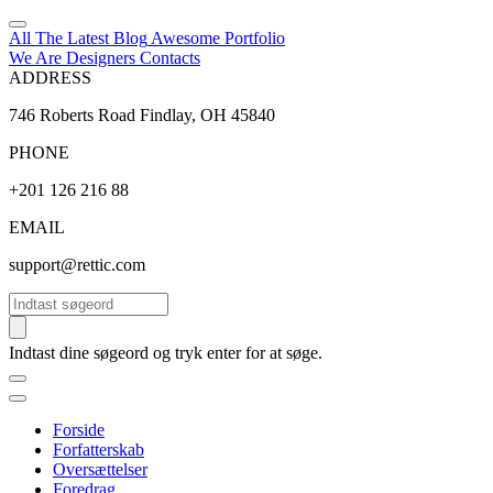
All The Latest
Blog
Awesome
Portfolio
We Are Designers
Contacts
ADDRESS
746 Roberts Road Findlay, OH 45840
PHONE
+201 126 216 88
EMAIL
support@rettic.com
Søg
Indtast dine søgeord og tryk enter for at søge.
Forside
Forfatterskab
Oversættelser
Foredrag