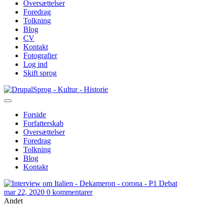
Oversættelser
Foredrag
Tolkning
Blog
CV
Kontakt
Fotografier
Log ind
Skift sprog
Gå
Sprog - Kultur - Historie
til
hovedindhold
Forside
Forfatterskab
Primær
Oversættelser
navigation
Foredrag
Tolkning
Blog
Kontakt
mar 22, 2020
0 kommentarer
Andet