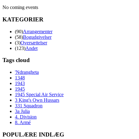
No coming events
KATEGORIER
(90)
Arrangementer
(58)
Bogudgivelser
(3)
Oversættelser
(123)
Andet
Tags cloud
'Ndrangheta
1348
1943
1945
1945 Special Air Service
3 King's Own Hussars
331 Squadron
3a Julia
4. Division
8. Armé
POPULÆRE INDLÆG