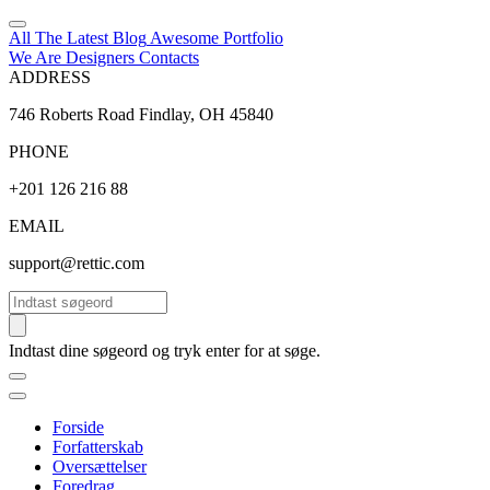
All The Latest
Blog
Awesome
Portfolio
We Are Designers
Contacts
ADDRESS
746 Roberts Road Findlay, OH 45840
PHONE
+201 126 216 88
EMAIL
support@rettic.com
Søg
Indtast dine søgeord og tryk enter for at søge.
Forside
Forfatterskab
Oversættelser
Foredrag