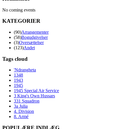
No coming events
KATEGORIER
(90)
Arrangementer
(58)
Bogudgivelser
(3)
Oversættelser
(123)
Andet
Tags cloud
'Ndrangheta
1348
1943
1945
1945 Special Air Service
3 King's Own Hussars
331 Squadron
3a Julia
4. Division
8. Armé
POPULÆRE INDLÆG