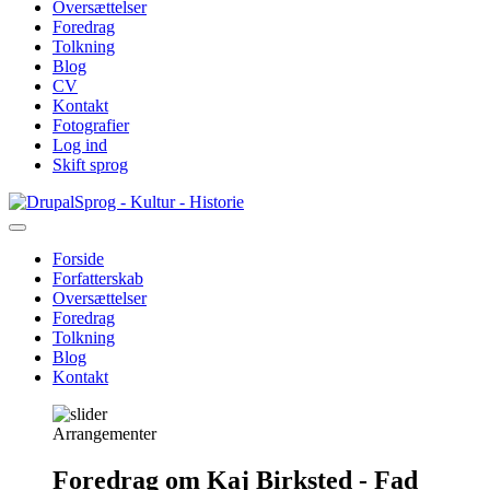
Oversættelser
Foredrag
Tolkning
Blog
CV
Kontakt
Fotografier
Log ind
Skift sprog
Gå
Sprog - Kultur - Historie
til
hovedindhold
Forside
Forfatterskab
Primær
Oversættelser
navigation
Foredrag
Tolkning
Blog
Kontakt
Arrangementer
Foredrag om Kaj Birksted - Fad