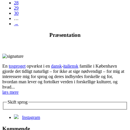
28
29
30
…
→
Præsentation
En
tosproget
opvækst i en
dansk
-
italiensk
familie i København
gjorde det tidligt naturligt – for ikke at sige nødvendigt – for mig at
interessere mig for sprog og deres indbyrdes forskelle og for,
hvordan man lever og fortolker verden i forskellige kulturer, og
hvad...
læs mere
Skift sprog
Instagram
Kommende