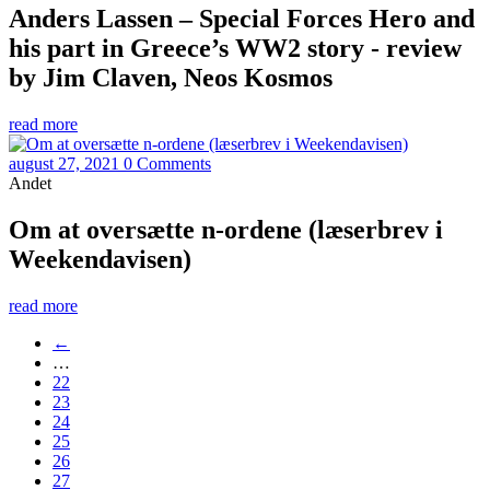
Anders Lassen – Special Forces Hero and
his part in Greece’s WW2 story - review
by Jim Claven, Neos Kosmos
read more
august 27, 2021
0 Comments
Andet
Om at oversætte n-ordene (læserbrev i
Weekendavisen)
read more
←
…
22
23
24
25
26
27