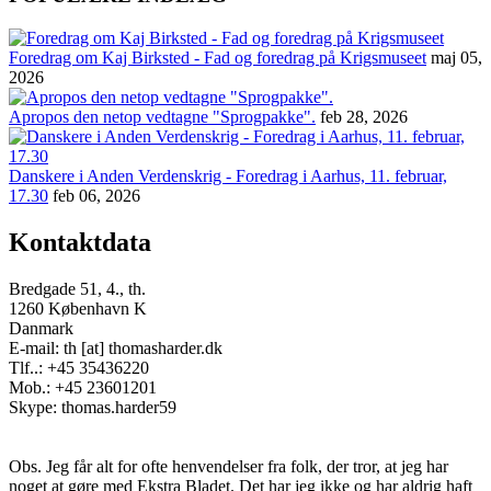
Foredrag om Kaj Birksted - Fad og foredrag på Krigsmuseet
maj 05,
2026
Apropos den netop vedtagne "Sprogpakke".
feb 28, 2026
Danskere i Anden Verdenskrig - Foredrag i Aarhus, 11. februar,
17.30
feb 06, 2026
Kontaktdata
Bredgade 51, 4., th.
1260 København K
Danmark
E-mail: th [at] thomasharder.dk
Tlf..: +45 35436220
Mob.: +45 23601201
Skype: thomas.harder59
Obs. Jeg får alt for ofte henvendelser fra folk, der tror, at jeg har
noget at gøre med Ekstra Bladet. Det har jeg ikke og har aldrig haft