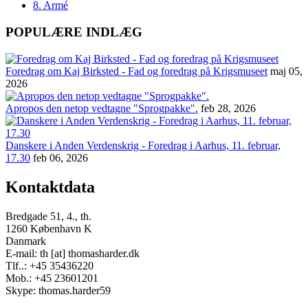
8. Armé
POPULÆRE INDLÆG
Foredrag om Kaj Birksted - Fad og foredrag på Krigsmuseet
maj 05,
2026
Apropos den netop vedtagne "Sprogpakke".
feb 28, 2026
Danskere i Anden Verdenskrig - Foredrag i Aarhus, 11. februar,
17.30
feb 06, 2026
Kontaktdata
Bredgade 51, 4., th.
1260 København K
Danmark
E-mail: th [at] thomasharder.dk
Tlf..: +45 35436220
Mob.: +45 23601201
Skype: thomas.harder59