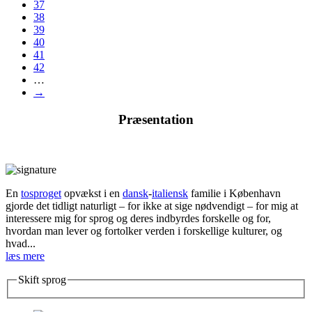
37
38
39
40
41
42
…
→
Præsentation
En
tosproget
opvækst i en
dansk
-
italiensk
familie i København
gjorde det tidligt naturligt – for ikke at sige nødvendigt – for mig at
interessere mig for sprog og deres indbyrdes forskelle og for,
hvordan man lever og fortolker verden i forskellige kulturer, og
hvad...
læs mere
Skift sprog