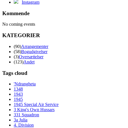
Instagram
Kommende
No coming events
KATEGORIER
(90)
Arrangementer
(58)
Bogudgivelser
(3)
Oversættelser
(123)
Andet
Tags cloud
'Ndrangheta
1348
1943
1945
1945 Special Air Service
3 King's Own Hussars
331 Squadron
3a Julia
4. Division