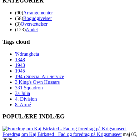
KATEGORIER
(90)
Arrangementer
(58)
Bogudgivelser
(3)
Oversættelser
(123)
Andet
Tags cloud
'Ndrangheta
1348
1943
1945
1945 Special Air Service
3 King's Own Hussars
331 Squadron
3a Julia
4. Division
8. Armé
POPULÆRE INDLÆG
Foredrag om Kaj Birksted - Fad og foredrag på Krigsmuseet
maj 05,
2026