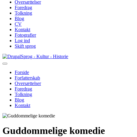
Oversættelser
Foredrag
Tolkning
Blog
CV
Kontakt
Fotografier
Log ind
Skift sprog
Gå
Sprog - Kultur - Historie
til
hovedindhold
Forside
Forfatterskab
Primær
Oversættelser
navigation
Foredrag
Tolkning
Blog
Kontakt
Guddommelige komedie