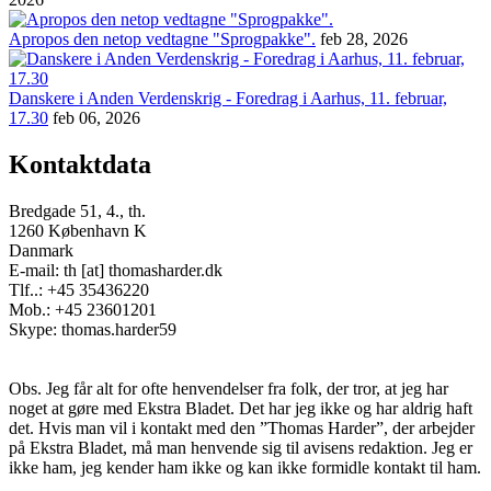
Apropos den netop vedtagne "Sprogpakke".
feb 28, 2026
Danskere i Anden Verdenskrig - Foredrag i Aarhus, 11. februar,
17.30
feb 06, 2026
Kontaktdata
Bredgade 51, 4., th.
1260 København K
Danmark
E-mail: th [at] thomasharder.dk
Tlf..: +45 35436220
Mob.: +45 23601201
Skype: thomas.harder59
Obs. Jeg får alt for ofte henvendelser fra folk, der tror, at jeg har
noget at gøre med Ekstra Bladet. Det har jeg ikke og har aldrig haft
det. Hvis man vil i kontakt med den ”Thomas Harder”, der arbejder
på Ekstra Bladet, må man henvende sig til avisens redaktion. Jeg er
ikke ham, jeg kender ham ikke og kan ikke formidle kontakt til ham.