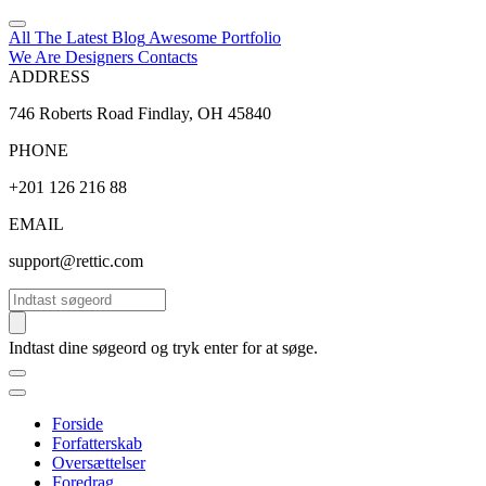
All The Latest
Blog
Awesome
Portfolio
We Are Designers
Contacts
ADDRESS
746 Roberts Road Findlay, OH 45840
PHONE
+201 126 216 88
EMAIL
support@rettic.com
Søg
Indtast dine søgeord og tryk enter for at søge.
Forside
Forfatterskab
Oversættelser
Foredrag