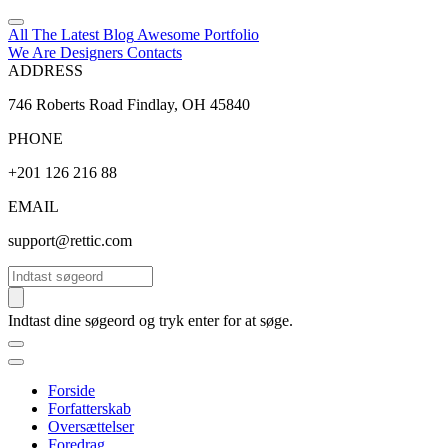
All The Latest
Blog
Awesome
Portfolio
We Are Designers
Contacts
ADDRESS
746 Roberts Road Findlay, OH 45840
PHONE
+201 126 216 88
EMAIL
support@rettic.com
Søg
Indtast dine søgeord og tryk enter for at søge.
Forside
Forfatterskab
Oversættelser
Foredrag