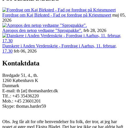
Foredrag om Kaj Birksted - Fad og foredrag på Krigsmuseet
maj 05,
2026
Apropos den netop vedtagne "Sprogpakke".
feb 28, 2026
Danskere i Anden Verdenskrig - Foredrag i Aarhus, 11. februar,
17.30
feb 06, 2026
Kontaktdata
Bredgade 51, 4., th.
1260 København K
Danmark
E-mail: th [at] thomasharder.dk
Tlf..: +45 35436220
Mob.: +45 23601201
Skype: thomas.harder59
Obs. Jeg får alt for ofte henvendelser fra folk, der tror, at jeg har
noget at gøre med Ekstra Bladet. Det har jeg ikke og har aldrig haft