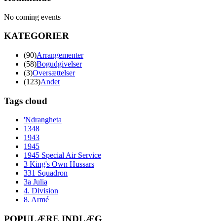
No coming events
KATEGORIER
(90)
Arrangementer
(58)
Bogudgivelser
(3)
Oversættelser
(123)
Andet
Tags cloud
'Ndrangheta
1348
1943
1945
1945 Special Air Service
3 King's Own Hussars
331 Squadron
3a Julia
4. Division
8. Armé
POPULÆRE INDLÆG