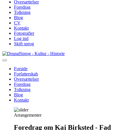
Oversættelser
Foredrag
Tolkning
Blog
CV
Kontakt
Fotografier
Log ind
Skift sprog
Gå
Sprog - Kultur - Historie
til
hovedindhold
Forside
Forfatterskab
Primær
Oversættelser
navigation
Foredrag
Tolkning
Blog
Kontakt
Arrangementer
Foredrag om Kaj Birksted - Fad