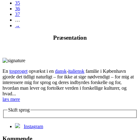
35
36
37
…
→
Præsentation
En
tosproget
opvækst i en
dansk
-
italiensk
familie i København
gjorde det tidligt naturligt – for ikke at sige nødvendigt – for mig at
interessere mig for sprog og deres indbyrdes forskelle og for,
hvordan man lever og fortolker verden i forskellige kulturer, og
hvad...
læs mere
Skift sprog
Instagram
Kommende