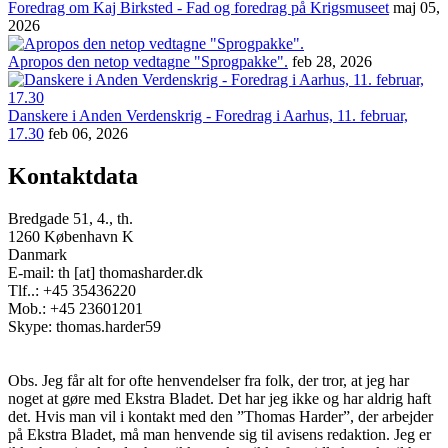
Foredrag om Kaj Birksted - Fad og foredrag på Krigsmuseet
maj 05,
2026
Apropos den netop vedtagne "Sprogpakke".
feb 28, 2026
Danskere i Anden Verdenskrig - Foredrag i Aarhus, 11. februar,
17.30
feb 06, 2026
Kontaktdata
Bredgade 51, 4., th.
1260 København K
Danmark
E-mail: th [at] thomasharder.dk
Tlf..: +45 35436220
Mob.: +45 23601201
Skype: thomas.harder59
Obs. Jeg får alt for ofte henvendelser fra folk, der tror, at jeg har
noget at gøre med Ekstra Bladet. Det har jeg ikke og har aldrig haft
det. Hvis man vil i kontakt med den ”Thomas Harder”, der arbejder
på Ekstra Bladet, må man henvende sig til avisens redaktion. Jeg er