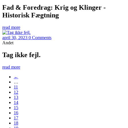
Fad & Foredrag: Krig og Klinger -
Historisk Fægtning
read more
april 30, 2023
0 Comments
Andet
Tag ikke fejl.
read more
←
…
11
12
13
14
15
16
17
18