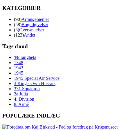
KATEGORIER
(90)
Arrangementer
(58)
Bogudgivelser
(3)
Oversættelser
(123)
Andet
Tags cloud
'Ndrangheta
1348
1943
1945
1945 Special Air Service
3 King's Own Hussars
331 Squadron
3a Julia
4. Division
8. Armé
POPULÆRE INDLÆG