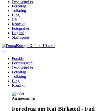
Oversættelser
Foredrag
Tolkning
Blog
CV
Kontakt
Fotografier
Log ind
Skift sprog
Gå
Sprog - Kultur - Historie
til
hovedindhold
Forside
Forfatterskab
Primær
Oversættelser
navigation
Foredrag
Tolkning
Blog
Kontakt
Arrangementer
Foredrag om Kaj Birksted - Fad