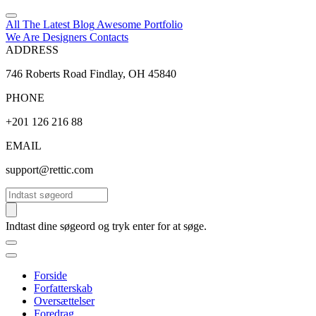
All The Latest
Blog
Awesome
Portfolio
We Are Designers
Contacts
ADDRESS
746 Roberts Road Findlay, OH 45840
PHONE
+201 126 216 88
EMAIL
support@rettic.com
Søg
Indtast dine søgeord og tryk enter for at søge.
Forside
Forfatterskab
Oversættelser
Foredrag