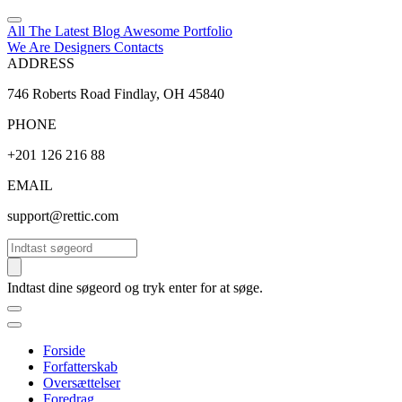
All The Latest
Blog
Awesome
Portfolio
We Are Designers
Contacts
ADDRESS
746 Roberts Road Findlay, OH 45840
PHONE
+201 126 216 88
EMAIL
support@rettic.com
Søg
Indtast dine søgeord og tryk enter for at søge.
Forside
Forfatterskab
Oversættelser
Foredrag