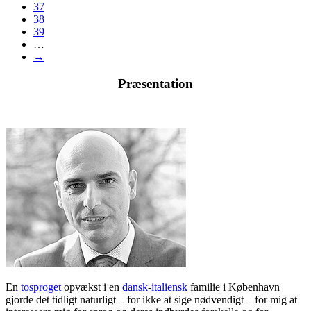
37
38
39
…
→
Præsentation
En
tosproget
opvækst i en
dansk
-
italiensk
familie i København
gjorde det tidligt naturligt – for ikke at sige nødvendigt – for mig at