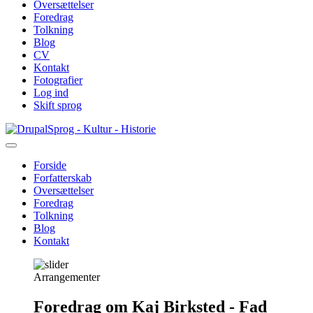
Oversættelser
Foredrag
Tolkning
Blog
CV
Kontakt
Fotografier
Log ind
Skift sprog
Gå
Sprog - Kultur - Historie
til
hovedindhold
Forside
Forfatterskab
Primær
Oversættelser
navigation
Foredrag
Tolkning
Blog
Kontakt
Arrangementer
Foredrag om Kaj Birksted - Fad