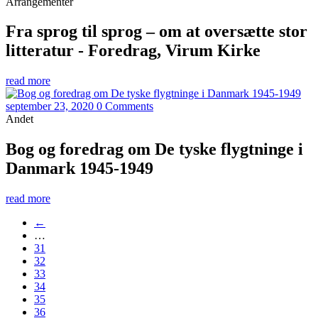
Arrangementer
Fra sprog til sprog – om at oversætte stor
litteratur - Foredrag, Virum Kirke
read more
september 23, 2020
0 Comments
Andet
Bog og foredrag om De tyske flygtninge i
Danmark 1945-1949
read more
←
…
31
32
33
34
35
36