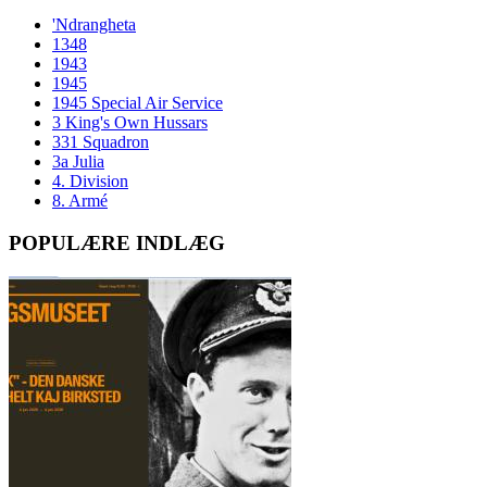
'Ndrangheta
1348
1943
1945
1945 Special Air Service
3 King's Own Hussars
331 Squadron
3a Julia
4. Division
8. Armé
POPULÆRE INDLÆG