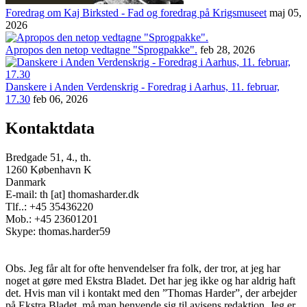
Foredrag om Kaj Birksted - Fad og foredrag på Krigsmuseet
maj 05,
2026
Apropos den netop vedtagne "Sprogpakke".
feb 28, 2026
Danskere i Anden Verdenskrig - Foredrag i Aarhus, 11. februar,
17.30
feb 06, 2026
Kontaktdata
Bredgade 51, 4., th.
1260 København K
Danmark
E-mail: th [at] thomasharder.dk
Tlf..: +45 35436220
Mob.: +45 23601201
Skype: thomas.harder59
Obs. Jeg får alt for ofte henvendelser fra folk, der tror, at jeg har
noget at gøre med Ekstra Bladet. Det har jeg ikke og har aldrig haft
det. Hvis man vil i kontakt med den ”Thomas Harder”, der arbejder
på Ekstra Bladet, må man henvende sig til avisens redaktion. Jeg er