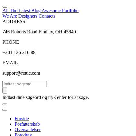
All The Latest
Blog
Awesome
Portfolio
We Are Designers
Contacts
ADDRESS
746 Roberts Road Findlay, OH 45840
PHONE
+201 126 216 88
EMAIL
support@rettic.com
Søg
Indtast dine søgeord og tryk enter for at søge.
Forside
Forfatterskab
Oversættelser
Foredrag