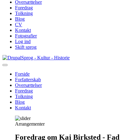
Oversættelser
Foredrag
Tolkning
Blog
CV
Kontakt
Fotografier
Log ind
Skift sprog
Gå
Sprog - Kultur - Historie
til
hovedindhold
Forside
Forfatterskab
Primær
Oversættelser
navigation
Foredrag
Tolkning
Blog
Kontakt
Arrangementer
Foredrag om Kaj Birksted - Fad