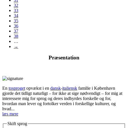
31
32
33
34
35
36
37
38
…
→
Præsentation
En
tosproget
opvækst i en
dansk
-
italiensk
familie i København
gjorde det tidligt naturligt – for ikke at sige nødvendigt – for mig at
interessere mig for sprog og deres indbyrdes forskelle og for,
hvordan man lever og fortolker verden i forskellige kulturer, og
hvad...
læs mere
Skift sprog