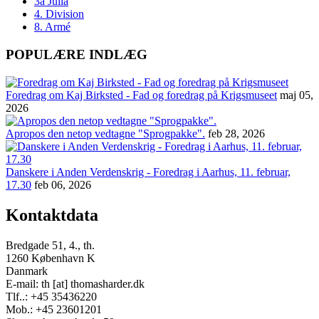
3a Julia
4. Division
8. Armé
POPULÆRE INDLÆG
Foredrag om Kaj Birksted - Fad og foredrag på Krigsmuseet
maj 05,
2026
Apropos den netop vedtagne "Sprogpakke".
feb 28, 2026
Danskere i Anden Verdenskrig - Foredrag i Aarhus, 11. februar,
17.30
feb 06, 2026
Kontaktdata
Bredgade 51, 4., th.
1260 København K
Danmark
E-mail: th [at] thomasharder.dk
Tlf..: +45 35436220
Mob.: +45 23601201