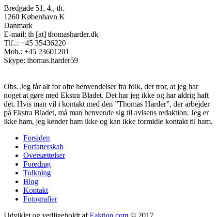
Bredgade 51, 4., th.
1260 København K
Danmark
E-mail: th [at] thomasharder.dk
Tlf..: +45 35436220
Mob.: +45 23601201
Skype: thomas.harder59
Obs. Jeg får alt for ofte henvendelser fra folk, der tror, at jeg har
noget at gøre med Ekstra Bladet. Det har jeg ikke og har aldrig haft
det. Hvis man vil i kontakt med den ”Thomas Harder”, der arbejder
på Ekstra Bladet, må man henvende sig til avisens redaktion. Jeg er
ikke ham, jeg kender ham ikke og kan ikke formidle kontakt til ham.
Forsiden
Forfatterskab
Footer
Oversættelser
menu
Foredrag
Tolkning
Blog
Kontakt
Fotografier
Udviklet og vedligeholdt af
Eaktion.com
© 2017