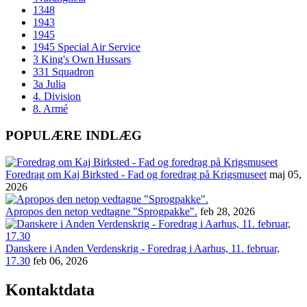
1348
1943
1945
1945 Special Air Service
3 King's Own Hussars
331 Squadron
3a Julia
4. Division
8. Armé
POPULÆRE INDLÆG
Foredrag om Kaj Birksted - Fad og foredrag på Krigsmuseet
maj 05,
2026
Apropos den netop vedtagne "Sprogpakke".
feb 28, 2026
Danskere i Anden Verdenskrig - Foredrag i Aarhus, 11. februar,
17.30
feb 06, 2026
Kontaktdata