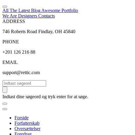
All The Latest
Blog
Awesome
Portfolio
We Are Designers
Contacts
ADDRESS
746 Roberts Road Findlay, OH 45840
PHONE
+201 126 216 88
EMAIL
support@rettic.com
Søg
Indtast dine søgeord og tryk enter for at søge.
Forside
Forfatterskab
Oversættelser
Foredrag