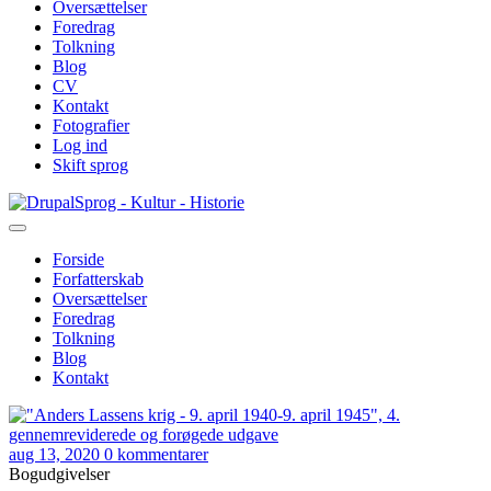
Oversættelser
Foredrag
Tolkning
Blog
CV
Kontakt
Fotografier
Log ind
Skift sprog
Gå
Sprog - Kultur - Historie
til
hovedindhold
Forside
Forfatterskab
Primær
Oversættelser
navigation
Foredrag
Tolkning
Blog
Kontakt
aug 13, 2020
0 kommentarer
Bogudgivelser