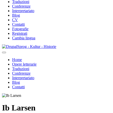
Traduzioni
Conferenze
Interpretariato
Blog
CV
Contatti
Fotografie
Registrati
Cambia lingua
Salta
Sprog - Kultur - Historie
al
contenuto
Home
principale
Opere letterarie
Primær
Traduzioni
navigation
Conferenze
Interpretariato
Blog
Contatti
Ib Larsen