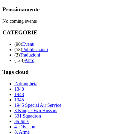
Prossimamente
No coming events
CATEGORIE
(90)
Eventi
(58)
Pubblicazioni
(3)
Traduzioni
(123)
Altro
Tags cloud
'Ndrangheta
1348
1943
1945
1945 Special Air Service
3 King's Own Hussars
331 Squadron
3a Julia
4. Division
8. Armé