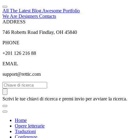
All The Latest
Blog
Awesome
Portfolio
We Are Designers
Contacts
ADDRESS
746 Roberts Road Findlay, OH 45840
PHONE
+201 126 216 88
EMAIL
support@rettic.com
Cerca
Scrivi le tue chiavi di ricerca e premi invio per avviare la ricerca.
Home
Opere letterarie
Traduzioni
Conferenze