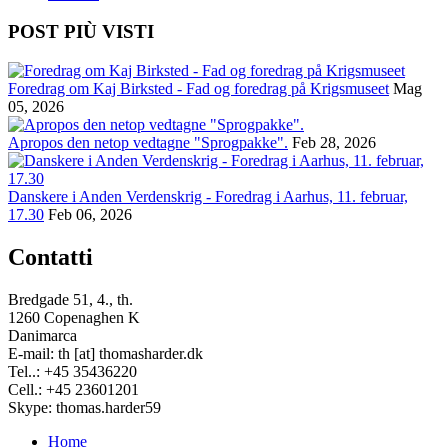
POST PIÙ VISTI
Foredrag om Kaj Birksted - Fad og foredrag på Krigsmuseet
Mag
05, 2026
Apropos den netop vedtagne "Sprogpakke".
Feb 28, 2026
Danskere i Anden Verdenskrig - Foredrag i Aarhus, 11. februar,
17.30
Feb 06, 2026
Contatti
Bredgade 51, 4., th.
1260 Copenaghen K
Danimarca
E-mail: th [at] thomasharder.dk
Tel..: +45 35436220
Cell.: +45 23601201
Skype: thomas.harder59
Home