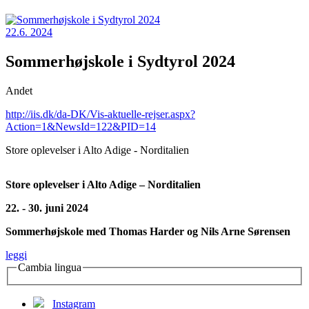
22.6. 2024
Sommerhøjskole i Sydtyrol 2024
Andet
http://iis.dk/da-DK/Vis-aktuelle-rejser.aspx?
Action=1&NewsId=122&PID=14
Store oplevelser i Alto Adige - Norditalien
Store oplevelser i Alto Adige – Norditalien
22. - 30. juni 2024
Sommerhøjskole med Thomas Harder og Nils Arne Sørensen
leggi
Cambia lingua
Instagram