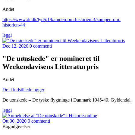
Andet
https://www.dr.dk/lyd/p1/kampen-om-historien-3/kampen-om-
historien-44
leggi
Dec 12, 2020
0 commenti
"De uønskede" er nomineret til
Weekendavisens Litteraturpris
Andet
De ti indstillede bøger
De uønskede – De tyske flygtninge i Danmark 1945-49. Gyldendal.
leggi
Ott 30, 2020
0 commenti
Bogudgivelser