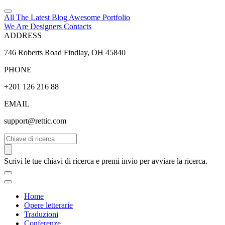
All The Latest
Blog
Awesome
Portfolio
We Are Designers
Contacts
ADDRESS
746 Roberts Road Findlay, OH 45840
PHONE
+201 126 216 88
EMAIL
support@rettic.com
Cerca
Scrivi le tue chiavi di ricerca e premi invio per avviare la ricerca.
Home
Opere letterarie
Traduzioni
Conferenze