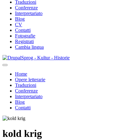
Traduzioni
Conferenze
Interpretariato
Blog
CV
Contatti
Fotografie
Registrati
Cambia lingua
Salta
Sprog - Kultur - Historie
al
contenuto
Home
principale
Opere letterarie
Primær
Traduzioni
navigation
Conferenze
Interpretariato
Blog
Contatti
kold krig