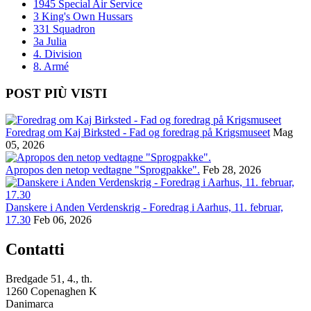
1945 Special Air Service
3 King's Own Hussars
331 Squadron
3a Julia
4. Division
8. Armé
POST PIÙ VISTI
Foredrag om Kaj Birksted - Fad og foredrag på Krigsmuseet
Mag
05, 2026
Apropos den netop vedtagne "Sprogpakke".
Feb 28, 2026
Danskere i Anden Verdenskrig - Foredrag i Aarhus, 11. februar,
17.30
Feb 06, 2026
Contatti
Bredgade 51, 4., th.
1260 Copenaghen K
Danimarca