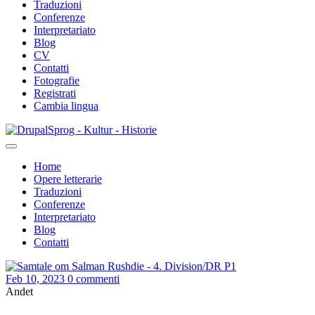
Traduzioni
Conferenze
Interpretariato
Blog
CV
Contatti
Fotografie
Registrati
Cambia lingua
Salta
Sprog - Kultur - Historie
al
contenuto
Home
principale
Opere letterarie
Primær
Traduzioni
navigation
Conferenze
Interpretariato
Blog
Contatti
Feb 10, 2023
0 commenti
Andet