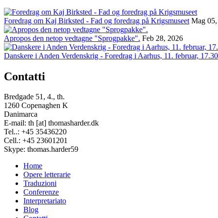
Foredrag om Kaj Birksted - Fad og foredrag på Krigsmuseet
Mag 05,
Apropos den netop vedtagne "Sprogpakke".
Feb 28, 2026
Danskere i Anden Verdenskrig - Foredrag i Aarhus, 11. februar, 17.30
Contatti
Bredgade 51, 4., th.
1260 Copenaghen K
Danimarca
E-mail: th [at] thomasharder.dk
Tel..: +45 35436220
Cell.: +45 23601201
Skype: thomas.harder59
Home
Opere letterarie
Footer
Traduzioni
menu
Conferenze
Interpretariato
Blog