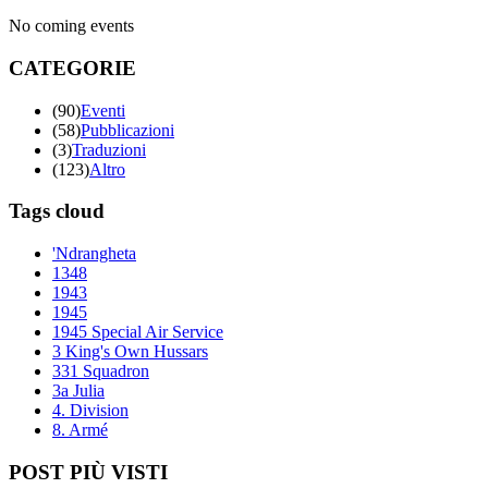
No coming events
CATEGORIE
(90)
Eventi
(58)
Pubblicazioni
(3)
Traduzioni
(123)
Altro
Tags cloud
'Ndrangheta
1348
1943
1945
1945 Special Air Service
3 King's Own Hussars
331 Squadron
3a Julia
4. Division
8. Armé
POST PIÙ VISTI