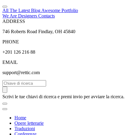
All The Latest
Blog
Awesome
Portfolio
We Are Designers
Contacts
ADDRESS
746 Roberts Road Findlay, OH 45840
PHONE
+201 126 216 88
EMAIL
support@rettic.com
Cerca
Scrivi le tue chiavi di ricerca e premi invio per avviare la ricerca.
Home
Opere letterarie
Traduzioni
Conferenze