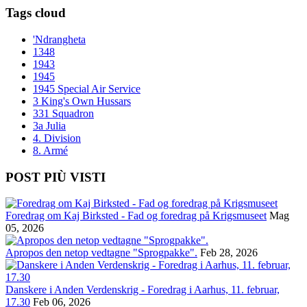
Tags cloud
'Ndrangheta
1348
1943
1945
1945 Special Air Service
3 King's Own Hussars
331 Squadron
3a Julia
4. Division
8. Armé
POST PIÙ VISTI
Foredrag om Kaj Birksted - Fad og foredrag på Krigsmuseet
Mag
05, 2026
Apropos den netop vedtagne "Sprogpakke".
Feb 28, 2026
Danskere i Anden Verdenskrig - Foredrag i Aarhus, 11. februar,
17.30
Feb 06, 2026