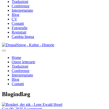
Traduzioni
Conferenze
Interpretariato
Blog
CV
Contatti
Fotografie
Registrati
Cambia lingua
Salta
Sprog - Kultur - Historie
al
contenuto
Home
principale
Opere letterarie
Primær
Traduzioni
navigation
Conferenze
Interpretariato
Blog
Contatti
Blogindlæg
Gen 09, 2025
0 commenti