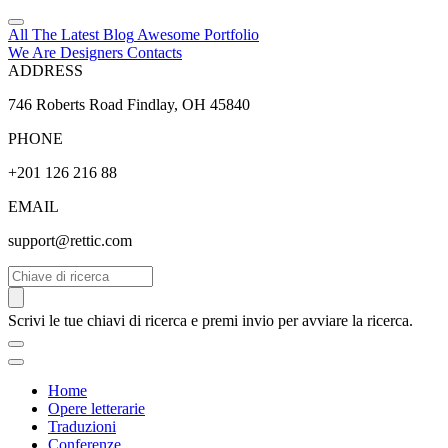
All The Latest
Blog
Awesome
Portfolio
We Are Designers
Contacts
ADDRESS
746 Roberts Road Findlay, OH 45840
PHONE
+201 126 216 88
EMAIL
support@rettic.com
Cerca
Scrivi le tue chiavi di ricerca e premi invio per avviare la ricerca.
Home
Opere letterarie
Traduzioni
Conferenze