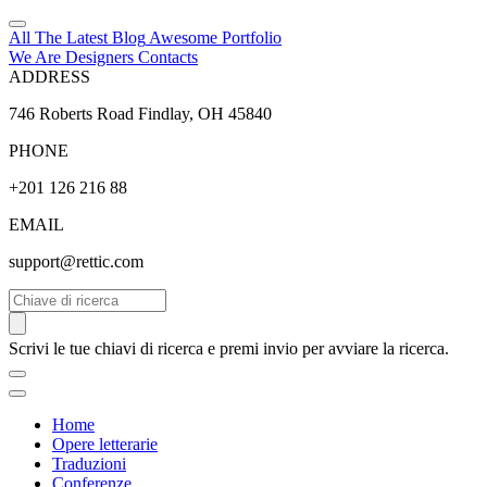
All The Latest
Blog
Awesome
Portfolio
We Are Designers
Contacts
ADDRESS
746 Roberts Road Findlay, OH 45840
PHONE
+201 126 216 88
EMAIL
support@rettic.com
Cerca
Scrivi le tue chiavi di ricerca e premi invio per avviare la ricerca.
Home
Opere letterarie
Traduzioni
Conferenze