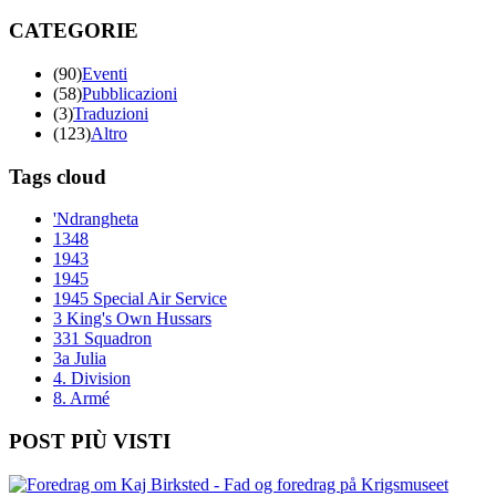
CATEGORIE
(90)
Eventi
(58)
Pubblicazioni
(3)
Traduzioni
(123)
Altro
Tags cloud
'Ndrangheta
1348
1943
1945
1945 Special Air Service
3 King's Own Hussars
331 Squadron
3a Julia
4. Division
8. Armé
POST PIÙ VISTI