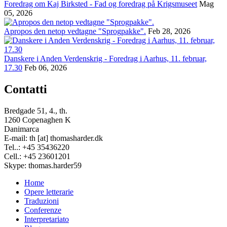
Foredrag om Kaj Birksted - Fad og foredrag på Krigsmuseet
Mag
05, 2026
Apropos den netop vedtagne "Sprogpakke".
Feb 28, 2026
Danskere i Anden Verdenskrig - Foredrag i Aarhus, 11. februar,
17.30
Feb 06, 2026
Contatti
Bredgade 51, 4., th.
1260 Copenaghen K
Danimarca
E-mail: th [at] thomasharder.dk
Tel..: +45 35436220
Cell.: +45 23601201
Skype: thomas.harder59
Home
Opere letterarie
Footer
Traduzioni
menu
Conferenze
Interpretariato