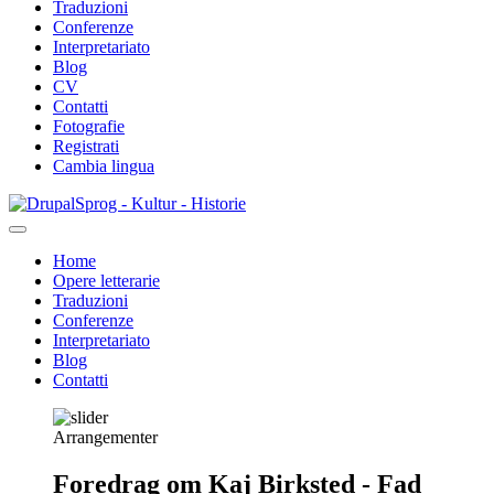
Traduzioni
Conferenze
Interpretariato
Blog
CV
Contatti
Fotografie
Registrati
Cambia lingua
Salta
Sprog - Kultur - Historie
al
contenuto
Home
principale
Opere letterarie
Primær
Traduzioni
navigation
Conferenze
Interpretariato
Blog
Contatti
Arrangementer
Foredrag om Kaj Birksted - Fad