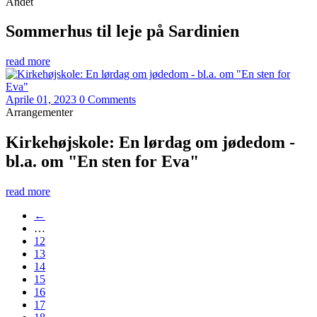
Andet
Sommerhus til leje på Sardinien
read more
Aprile 01, 2023
0 Comments
Arrangementer
Kirkehøjskole: En lørdag om jødedom -
bl.a. om "En sten for Eva"
read more
←
…
12
13
14
15
16
17