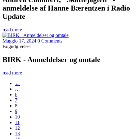
anmeldelse af Hanne Bærentzen i Radio
Update
read more
Maggio 17, 2024
0 Comments
Bogudgivelser
BIRK - Anmeldelser og omtale
read more
←
…
6
7
8
9
10
11
12
13