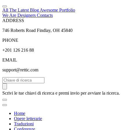
All The Latest
Blog
Awesome
Portfolio
We Are Designers
Contacts
ADDRESS
746 Roberts Road Findlay, OH 45840
PHONE
+201 126 216 88
EMAIL
support@rettic.com
Cerca
Scrivi le tue chiavi di ricerca e premi invio per avviare la ricerca.
Home
Opere letterarie
Traduzioni
Conferenze