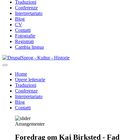
Traduzioni
Conferenze
Interpretariato
Blog
CV
Contatti
Fotografie
Registrati
Cambia lingua
Salta
Sprog - Kultur - Historie
al
contenuto
Home
principale
Opere letterarie
Primær
Traduzioni
navigation
Conferenze
Interpretariato
Blog
Contatti
Arrangementer
Foredrag om Kaj Birksted - Fad