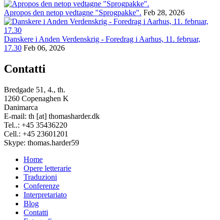
Apropos den netop vedtagne "Sprogpakke".
Feb 28, 2026
Danskere i Anden Verdenskrig - Foredrag i Aarhus, 11. februar,
17.30
Feb 06, 2026
Contatti
Bredgade 51, 4., th.
1260 Copenaghen K
Danimarca
E-mail: th [at] thomasharder.dk
Tel..: +45 35436220
Cell.: +45 23601201
Skype: thomas.harder59
Home
Opere letterarie
Footer
Traduzioni
menu
Conferenze
Interpretariato
Blog
Contatti