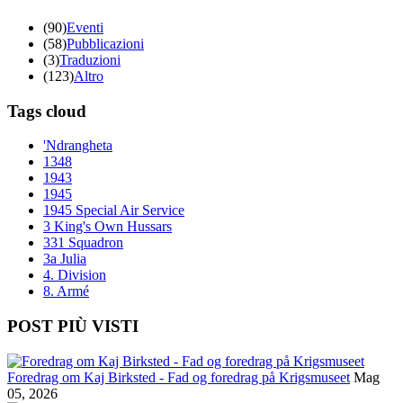
(90)
Eventi
(58)
Pubblicazioni
(3)
Traduzioni
(123)
Altro
Tags cloud
'Ndrangheta
1348
1943
1945
1945 Special Air Service
3 King's Own Hussars
331 Squadron
3a Julia
4. Division
8. Armé
POST PIÙ VISTI
Foredrag om Kaj Birksted - Fad og foredrag på Krigsmuseet
Mag
05, 2026