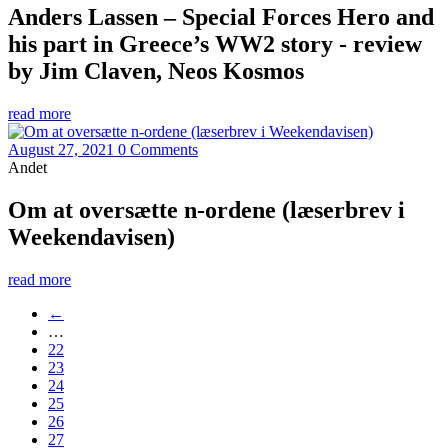
Anders Lassen – Special Forces Hero and
his part in Greece’s WW2 story - review
by Jim Claven, Neos Kosmos
read more
August 27, 2021
0 Comments
Andet
Om at oversætte n-ordene (læserbrev i
Weekendavisen)
read more
←
…
22
23
24
25
26
27