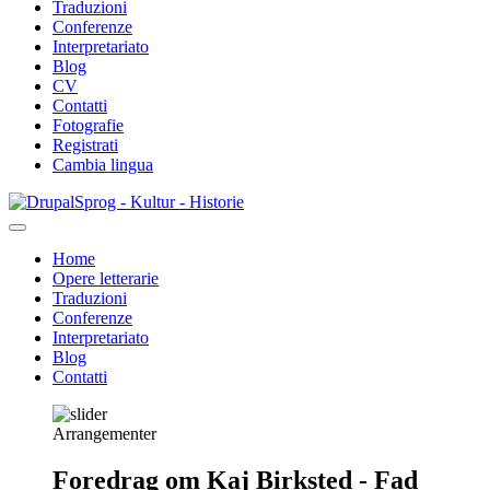
Traduzioni
Conferenze
Interpretariato
Blog
CV
Contatti
Fotografie
Registrati
Cambia lingua
Salta
Sprog - Kultur - Historie
al
contenuto
Home
principale
Opere letterarie
Primær
Traduzioni
navigation
Conferenze
Interpretariato
Blog
Contatti
Arrangementer
Foredrag om Kaj Birksted - Fad