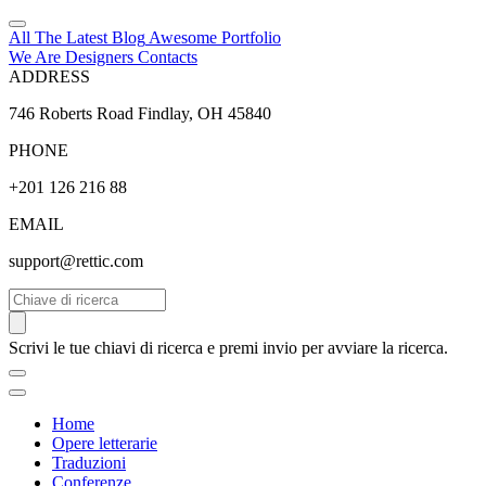
All The Latest
Blog
Awesome
Portfolio
We Are Designers
Contacts
ADDRESS
746 Roberts Road Findlay, OH 45840
PHONE
+201 126 216 88
EMAIL
support@rettic.com
Cerca
Scrivi le tue chiavi di ricerca e premi invio per avviare la ricerca.
Home
Opere letterarie
Traduzioni
Conferenze