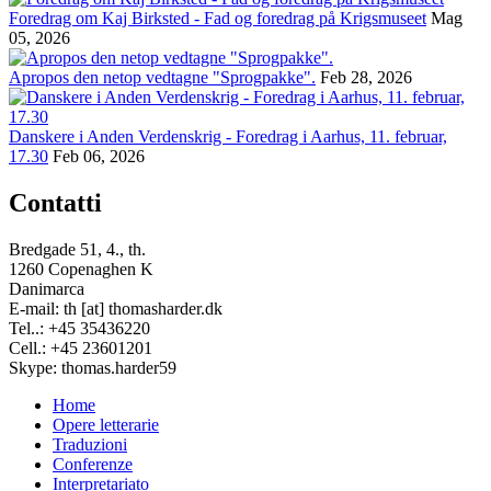
Foredrag om Kaj Birksted - Fad og foredrag på Krigsmuseet
Mag
05, 2026
Apropos den netop vedtagne "Sprogpakke".
Feb 28, 2026
Danskere i Anden Verdenskrig - Foredrag i Aarhus, 11. februar,
17.30
Feb 06, 2026
Contatti
Bredgade 51, 4., th.
1260 Copenaghen K
Danimarca
E-mail: th [at] thomasharder.dk
Tel..: +45 35436220
Cell.: +45 23601201
Skype: thomas.harder59
Home
Opere letterarie
Footer
Traduzioni
menu
Conferenze
Interpretariato