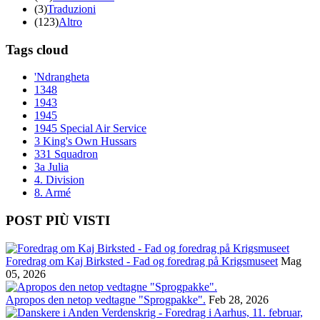
(3)
Traduzioni
(123)
Altro
Tags cloud
'Ndrangheta
1348
1943
1945
1945 Special Air Service
3 King's Own Hussars
331 Squadron
3a Julia
4. Division
8. Armé
POST PIÙ VISTI
Foredrag om Kaj Birksted - Fad og foredrag på Krigsmuseet
Mag
05, 2026
Apropos den netop vedtagne "Sprogpakke".
Feb 28, 2026