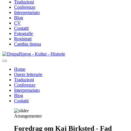
Traduzioni
Conferenze
Interpretariato
Blog
CV
Contatti
Fotografie
Registrati
Cambia lingua
Salta
Sprog - Kultur - Historie
al
contenuto
Home
principale
Opere letterarie
Primær
Traduzioni
navigation
Conferenze
Interpretariato
Blog
Contatti
Arrangementer
Foredrag om Kaj Birksted - Fad