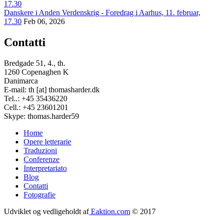
Danskere i Anden Verdenskrig - Foredrag i Aarhus, 11. februar,
17.30
Feb 06, 2026
Contatti
Bredgade 51, 4., th.
1260 Copenaghen K
Danimarca
E-mail: th [at] thomasharder.dk
Tel..: +45 35436220
Cell.: +45 23601201
Skype: thomas.harder59
Home
Opere letterarie
Footer
Traduzioni
menu
Conferenze
Interpretariato
Blog
Contatti
Fotografie
Udviklet og vedligeholdt af
Eaktion.com
© 2017