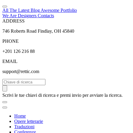
All The Latest
Blog
Awesome
Portfolio
We Are Designers
Contacts
ADDRESS
746 Roberts Road Findlay, OH 45840
PHONE
+201 126 216 88
EMAIL
support@rettic.com
Cerca
Scrivi le tue chiavi di ricerca e premi invio per avviare la ricerca.
Home
Opere letterarie
Traduzioni
Conferenze