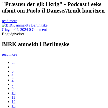
"Præsten der gik i krig" - Podcast i seks
afsnit om Paolo il Danese/Arndt lauritzen
read more
Giugno 04, 2024
0 Comments
Bogudgivelser
BIRK anmeldt i Berlingske
read more
←
…
5
6
7
8
9
10
11
12
13