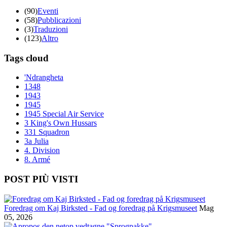
(90)
Eventi
(58)
Pubblicazioni
(3)
Traduzioni
(123)
Altro
Tags cloud
'Ndrangheta
1348
1943
1945
1945 Special Air Service
3 King's Own Hussars
331 Squadron
3a Julia
4. Division
8. Armé
POST PIÙ VISTI
Foredrag om Kaj Birksted - Fad og foredrag på Krigsmuseet
Mag
05, 2026