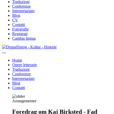
Traduzioni
Conferenze
Interpretariato
Blog
CV
Contatti
Fotografie
Registrati
Cambia lingua
Salta
Sprog - Kultur - Historie
al
contenuto
Home
principale
Opere letterarie
Primær
Traduzioni
navigation
Conferenze
Interpretariato
Blog
Contatti
Arrangementer
Foredrag om Kaj Birksted - Fad