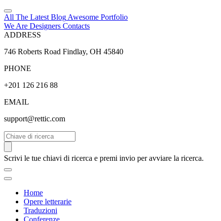
All The Latest
Blog
Awesome
Portfolio
We Are Designers
Contacts
ADDRESS
746 Roberts Road Findlay, OH 45840
PHONE
+201 126 216 88
EMAIL
support@rettic.com
Cerca
Scrivi le tue chiavi di ricerca e premi invio per avviare la ricerca.
Home
Opere letterarie
Traduzioni
Conferenze