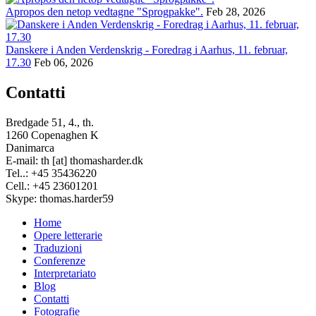
Apropos den netop vedtagne "Sprogpakke".
Feb 28, 2026
Danskere i Anden Verdenskrig - Foredrag i Aarhus, 11. februar,
17.30
Feb 06, 2026
Contatti
Bredgade 51, 4., th.
1260 Copenaghen K
Danimarca
E-mail: th [at] thomasharder.dk
Tel..: +45 35436220
Cell.: +45 23601201
Skype: thomas.harder59
Home
Opere letterarie
Footer
Traduzioni
menu
Conferenze
Interpretariato
Blog
Contatti
Fotografie