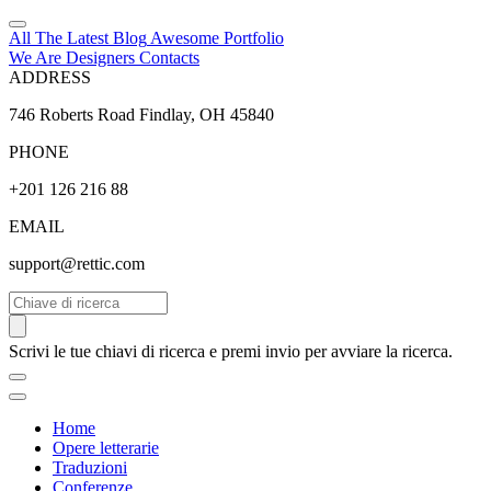
All The Latest
Blog
Awesome
Portfolio
We Are Designers
Contacts
ADDRESS
746 Roberts Road Findlay, OH 45840
PHONE
+201 126 216 88
EMAIL
support@rettic.com
Cerca
Scrivi le tue chiavi di ricerca e premi invio per avviare la ricerca.
Home
Opere letterarie
Traduzioni
Conferenze