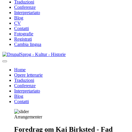
Traduzioni
Conferenze
Interpretariato
Blog
CV
Contatti
Fotografie
Registrati
Cambia lingua
Salta
Sprog - Kultur - Historie
al
contenuto
Home
principale
Opere letterarie
Primær
Traduzioni
navigation
Conferenze
Interpretariato
Blog
Contatti
Arrangementer
Foredrag om Kaj Birksted - Fad