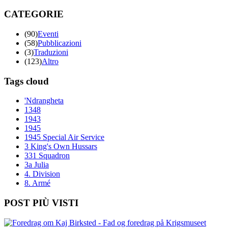
CATEGORIE
(90)
Eventi
(58)
Pubblicazioni
(3)
Traduzioni
(123)
Altro
Tags cloud
'Ndrangheta
1348
1943
1945
1945 Special Air Service
3 King's Own Hussars
331 Squadron
3a Julia
4. Division
8. Armé
POST PIÙ VISTI