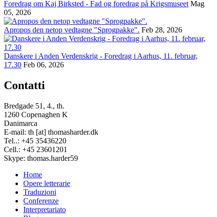
Foredrag om Kaj Birksted - Fad og foredrag på Krigsmuseet
Mag
05, 2026
Apropos den netop vedtagne "Sprogpakke".
Feb 28, 2026
Danskere i Anden Verdenskrig - Foredrag i Aarhus, 11. februar,
17.30
Feb 06, 2026
Contatti
Bredgade 51, 4., th.
1260 Copenaghen K
Danimarca
E-mail: th [at] thomasharder.dk
Tel..: +45 35436220
Cell.: +45 23601201
Skype: thomas.harder59
Home
Opere letterarie
Footer
Traduzioni
menu
Conferenze
Interpretariato