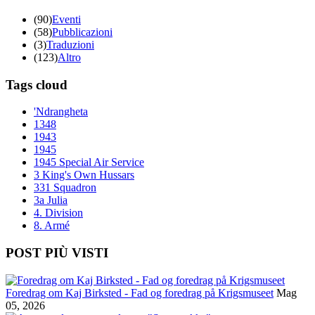
(90)
Eventi
(58)
Pubblicazioni
(3)
Traduzioni
(123)
Altro
Tags cloud
'Ndrangheta
1348
1943
1945
1945 Special Air Service
3 King's Own Hussars
331 Squadron
3a Julia
4. Division
8. Armé
POST PIÙ VISTI
Foredrag om Kaj Birksted - Fad og foredrag på Krigsmuseet
Mag
05, 2026