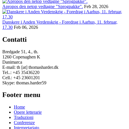
Apropos den netop vedtagne "Sprogpakke".
Feb 28, 2026
Danskere i Anden Verdenskrig - Foredrag i Aarhus, 11. februar,
17.30
Feb 06, 2026
Contatti
Bredgade 51, 4., th.
1260 Copenaghen K
Danimarca
E-mail: th [at] thomasharder.dk
Tel..: +45 35436220
Cell.: +45 23601201
Skype: thomas.harder59
Footer menu
Home
Opere letterarie
Traduzioni
Conferenze
Interpretariato