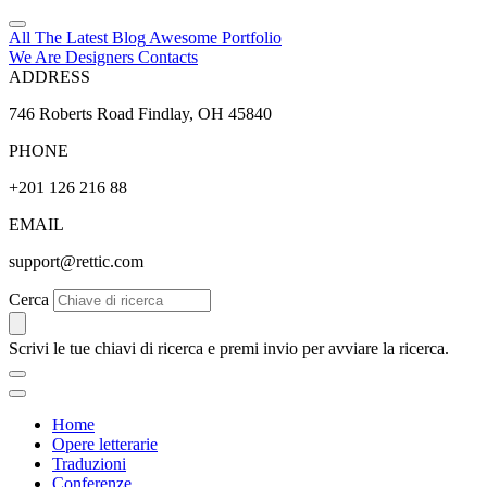
All The Latest
Blog
Awesome
Portfolio
We Are Designers
Contacts
ADDRESS
746 Roberts Road Findlay, OH 45840
PHONE
+201 126 216 88
EMAIL
support@rettic.com
Cerca
Scrivi le tue chiavi di ricerca e premi invio per avviare la ricerca.
Home
Opere letterarie
Traduzioni
Conferenze