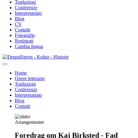
Traduzioni
Conferenze
Interpretariato
Blog
CV
Contatti
Fotografie
Registrati
Cambia lingua
Salta
Sprog - Kultur - Historie
al
contenuto
Home
principale
Opere letterarie
Primær
Traduzioni
navigation
Conferenze
Interpretariato
Blog
Contatti
Arrangementer
Foredrag om Kaj Birksted - Fad