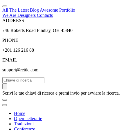
All The Latest
Blog
Awesome
Portfolio
We Are Designers
Contacts
ADDRESS
746 Roberts Road Findlay, OH 45840
PHONE
+201 126 216 88
EMAIL
support@rettic.com
Cerca
Scrivi le tue chiavi di ricerca e premi invio per avviare la ricerca.
Home
Opere letterarie
Traduzioni
Conferenze