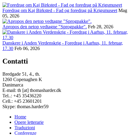
Foredrag om Kaj Birksted - Fad og foredrag på Krigsmuseet
Mag
05, 2026
Apropos den netop vedtagne "Sprogpakke".
Feb 28, 2026
Danskere i Anden Verdenskrig - Foredrag i Aarhus, 11. februar,
17.30
Feb 06, 2026
Contatti
Bredgade 51, 4., th.
1260 Copenaghen K
Danimarca
E-mail: th [at] thomasharder.dk
Tel..: +45 35436220
Cell.: +45 23601201
Skype: thomas.harder59
Home
Opere letterarie
Footer
Traduzioni
menu
Conferenze