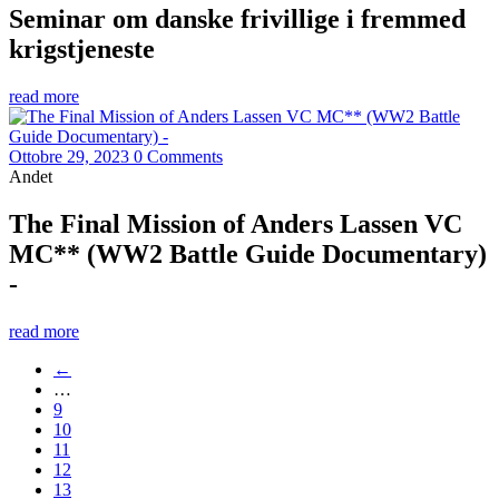
Seminar om danske frivillige i fremmed
krigstjeneste
read more
Ottobre 29, 2023
0 Comments
Andet
The Final Mission of Anders Lassen VC
MC** (WW2 Battle Guide Documentary)
-
read more
←
…
9
10
11
12
13