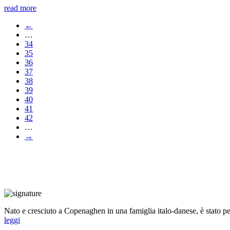
read more
←
…
34
35
36
37
38
39
40
41
42
…
→
Nato e cresciuto a Copenaghen in una famiglia italo-danese, è stato per 
leggi