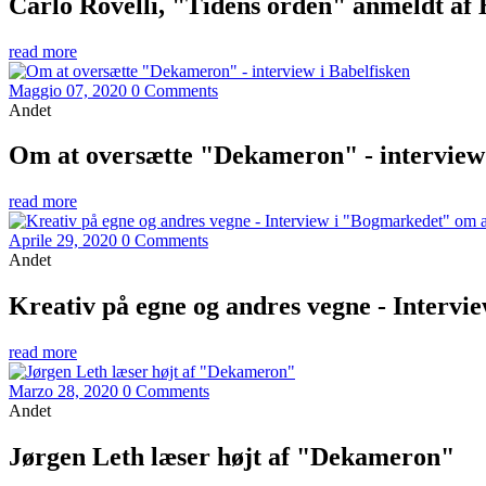
Carlo Rovelli, "Tidens orden" anmeldt a
read more
Maggio 07, 2020
0 Comments
Andet
Om at oversætte "Dekameron" - interview 
read more
Aprile 29, 2020
0 Comments
Andet
Kreativ på egne og andres vegne - Interv
read more
Marzo 28, 2020
0 Comments
Andet
Jørgen Leth læser højt af "Dekameron"