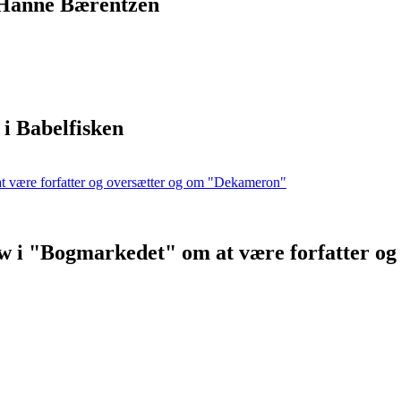
f Hanne Bærentzen
i Babelfisken
iew i "Bogmarkedet" om at være forfatter 