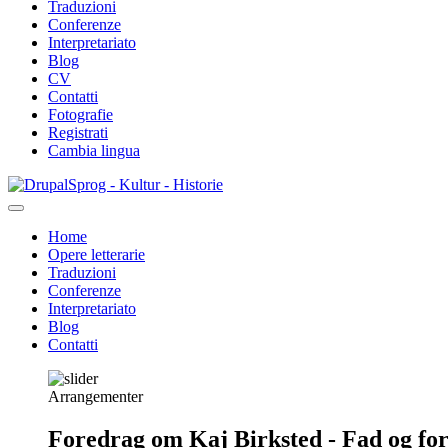
Traduzioni
Conferenze
Interpretariato
Blog
CV
Contatti
Fotografie
Registrati
Cambia lingua
Salta
Sprog - Kultur - Historie
al
contenuto
Home
principale
Opere letterarie
Primær
Traduzioni
navigation
Conferenze
Interpretariato
Blog
Contatti
Arrangementer
Foredrag om Kaj Birksted - Fad og fo