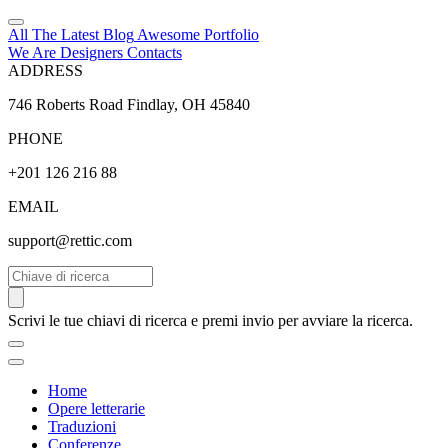
All The Latest
Blog
Awesome
Portfolio
We Are Designers
Contacts
ADDRESS
746 Roberts Road Findlay, OH 45840
PHONE
+201 126 216 88
EMAIL
support@rettic.com
Cerca
Scrivi le tue chiavi di ricerca e premi invio per avviare la ricerca.
Home
Opere letterarie
Traduzioni
Conferenze