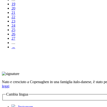
19
20
21
22
23
24
25
26
27
…
→
Nato e cresciuto a Copenaghen in una famiglia italo-danese, è stato per 
leggi
Cambia lingua
Instagram