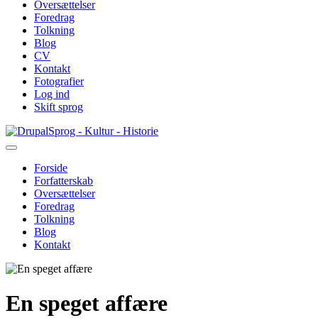
Oversættelser
Foredrag
Tolkning
Blog
CV
Kontakt
Fotografier
Log ind
Skift sprog
Gå
Sprog - Kultur - Historie
til
hovedindhold
Forside
Forfatterskab
Primær
Oversættelser
navigation
Foredrag
Tolkning
Blog
Kontakt
En speget affære