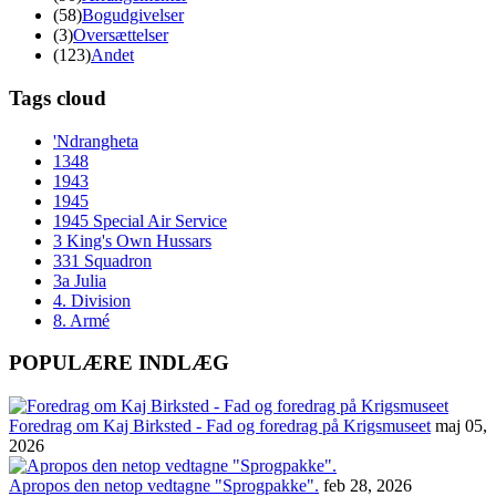
(58)
Bogudgivelser
(3)
Oversættelser
(123)
Andet
Tags cloud
'Ndrangheta
1348
1943
1945
1945 Special Air Service
3 King's Own Hussars
331 Squadron
3a Julia
4. Division
8. Armé
POPULÆRE INDLÆG
Foredrag om Kaj Birksted - Fad og foredrag på Krigsmuseet
maj 05,
2026
Apropos den netop vedtagne "Sprogpakke".
feb 28, 2026