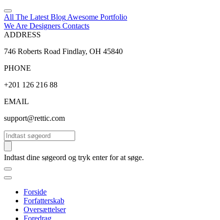
All The Latest
Blog
Awesome
Portfolio
We Are Designers
Contacts
ADDRESS
746 Roberts Road Findlay, OH 45840
PHONE
+201 126 216 88
EMAIL
support@rettic.com
Søg
Indtast dine søgeord og tryk enter for at søge.
Forside
Forfatterskab
Oversættelser
Foredrag