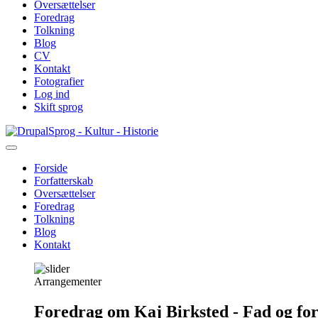
Oversættelser
Foredrag
Tolkning
Blog
CV
Kontakt
Fotografier
Log ind
Skift sprog
Gå
Sprog - Kultur - Historie
til
hovedindhold
Forside
Forfatterskab
Primær
Oversættelser
navigation
Foredrag
Tolkning
Blog
Kontakt
Arrangementer
Foredrag om Kaj Birksted - Fad og fo