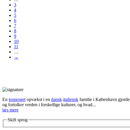
3
4
5
6
7
8
9
10
11
…
→
En
tosproget
opvækst i en
dansk
-
italiensk
familie i København gjorde d
og fortolker verden i forskellige kulturer, og hvad...
læs mere
Skift sprog