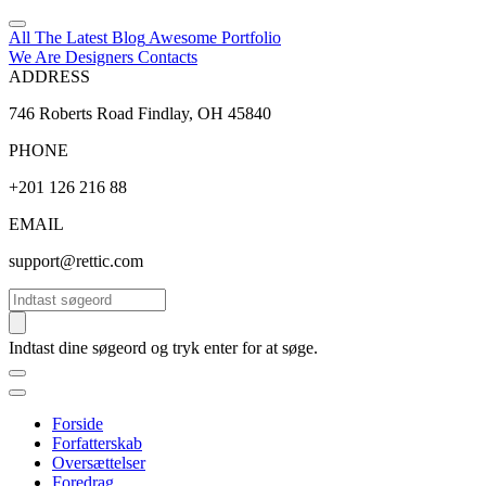
All The Latest
Blog
Awesome
Portfolio
We Are Designers
Contacts
ADDRESS
746 Roberts Road Findlay, OH 45840
PHONE
+201 126 216 88
EMAIL
support@rettic.com
Søg
Indtast dine søgeord og tryk enter for at søge.
Forside
Forfatterskab
Oversættelser
Foredrag