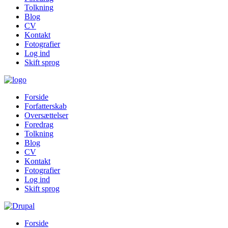
Tolkning
Blog
CV
Kontakt
Fotografier
Log ind
Skift sprog
Forside
Forfatterskab
Oversættelser
Foredrag
Tolkning
Blog
CV
Kontakt
Fotografier
Log ind
Skift sprog
Forside