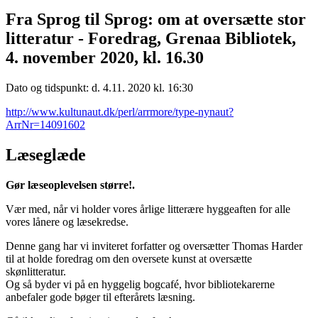
Fra Sprog til Sprog: om at oversætte stor
litteratur - Foredrag, Grenaa Bibliotek,
4. november 2020, kl. 16.30
Dato og tidspunkt: d. 4.11. 2020 kl. 16:30
http://www.kultunaut.dk/perl/arrmore/type-nynaut?
ArrNr=14091602
Læseglæde
Gør læseoplevelsen større!.
Vær med, når vi holder vores årlige litterære hyggeaften for alle
vores lånere og læsekredse.
Denne gang har vi inviteret forfatter og oversætter Thomas Harder
til at holde foredrag om den oversete kunst at oversætte
skønlitteratur.
Og så byder vi på en hyggelig bogcafé, hvor bibliotekarerne
anbefaler gode bøger til efterårets læsning.