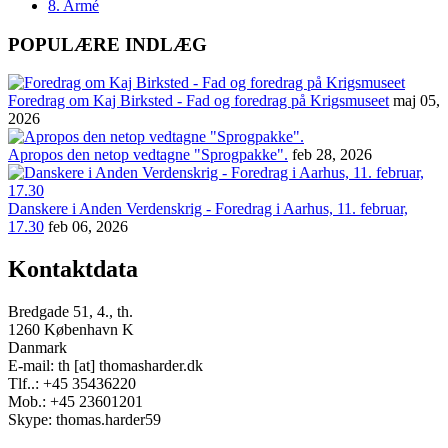
8. Armé
POPULÆRE INDLÆG
Foredrag om Kaj Birksted - Fad og foredrag på Krigsmuseet
maj 05,
2026
Apropos den netop vedtagne "Sprogpakke".
feb 28, 2026
Danskere i Anden Verdenskrig - Foredrag i Aarhus, 11. februar,
17.30
feb 06, 2026
Kontaktdata
Bredgade 51, 4., th.
1260 København K
Danmark
E-mail: th [at] thomasharder.dk
Tlf..: +45 35436220
Mob.: +45 23601201
Skype: thomas.harder59