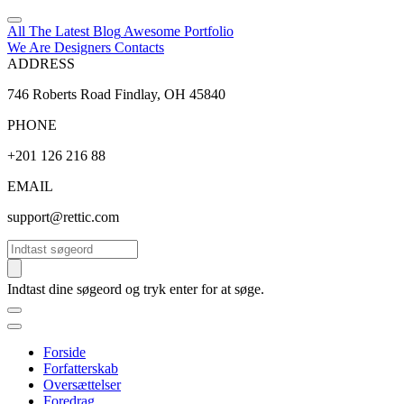
All The Latest
Blog
Awesome
Portfolio
We Are Designers
Contacts
ADDRESS
746 Roberts Road Findlay, OH 45840
PHONE
+201 126 216 88
EMAIL
support@rettic.com
Søg
Indtast dine søgeord og tryk enter for at søge.
Forside
Forfatterskab
Oversættelser
Foredrag