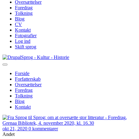
Oversættelser
Foredrag
Tolkning
Blog
CV
Kontakt
Fotografier
Log ind
Skift sprog
Gå
Sprog - Kultur - Historie
til
hovedindhold
Forside
Forfatterskab
Primær
Oversættelser
navigation
Foredrag
Tolkning
Blog
Kontakt
okt 21, 2020
0 kommentarer
Andet