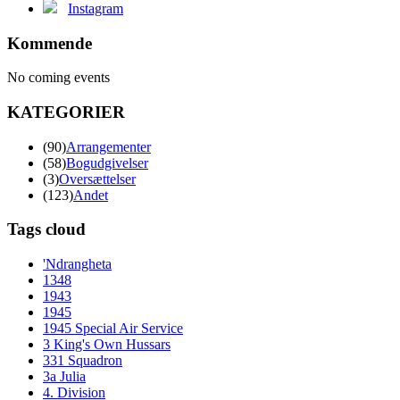
Instagram
Kommende
No coming events
KATEGORIER
(90)
Arrangementer
(58)
Bogudgivelser
(3)
Oversættelser
(123)
Andet
Tags cloud
'Ndrangheta
1348
1943
1945
1945 Special Air Service
3 King's Own Hussars
331 Squadron
3a Julia
4. Division