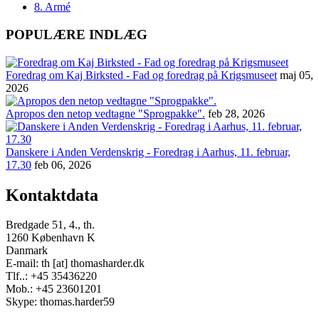
8. Armé
POPULÆRE INDLÆG
Foredrag om Kaj Birksted - Fad og foredrag på Krigsmuseet
maj 05,
2026
Apropos den netop vedtagne "Sprogpakke".
feb 28, 2026
Danskere i Anden Verdenskrig - Foredrag i Aarhus, 11. februar,
17.30
feb 06, 2026
Kontaktdata
Bredgade 51, 4., th.
1260 København K
Danmark
E-mail: th [at] thomasharder.dk
Tlf..: +45 35436220
Mob.: +45 23601201
Skype: thomas.harder59