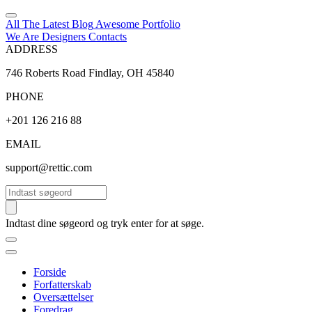
All The Latest
Blog
Awesome
Portfolio
We Are Designers
Contacts
ADDRESS
746 Roberts Road Findlay, OH 45840
PHONE
+201 126 216 88
EMAIL
support@rettic.com
Søg
Indtast dine søgeord og tryk enter for at søge.
Forside
Forfatterskab
Oversættelser
Foredrag