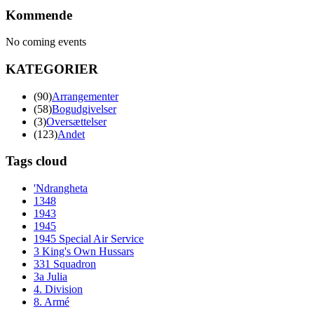
Kommende
No coming events
KATEGORIER
(90)
Arrangementer
(58)
Bogudgivelser
(3)
Oversættelser
(123)
Andet
Tags cloud
'Ndrangheta
1348
1943
1945
1945 Special Air Service
3 King's Own Hussars
331 Squadron
3a Julia
4. Division
8. Armé