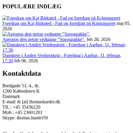
POPULÆRE INDLÆG
Foredrag om Kaj Birksted - Fad og foredrag på Krigsmuseet
maj 05,
2026
Apropos den netop vedtagne "Sprogpakke".
feb 28, 2026
Danskere i Anden Verdenskrig - Foredrag i Aarhus, 11. februar,
17.30
feb 06, 2026
Kontaktdata
Bredgade 51, 4., th.
1260 København K
Danmark
E-mail: th [at] thomasharder.dk
Tlf..: +45 35436220
Mob.: +45 23601201
Skype: thomas.harder59