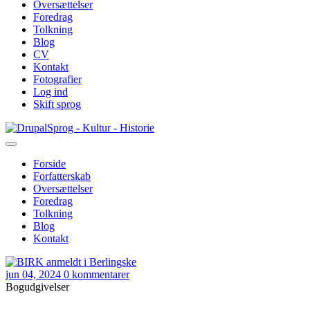
Oversættelser
Foredrag
Tolkning
Blog
CV
Kontakt
Fotografier
Log ind
Skift sprog
Gå
Sprog - Kultur - Historie
til
hovedindhold
Forside
Forfatterskab
Primær
Oversættelser
navigation
Foredrag
Tolkning
Blog
Kontakt
jun 04, 2024
0 kommentarer
Bogudgivelser