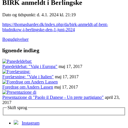
BIRK anmeldt i Berlingske
Dato og tidspunkt: d. 4.1. 2024 kl. 21:19
https://thomasharder.dk/index.php/da/birk-anmeldt-af-bent-
bludnikow-i-berlingske-den-1-juni-2024
Bogudgivelser
lignende indlæg
Panedeldebat: "Valg i Europa"
maj 17, 2017
Forelæsning: "Valg i Italien"
maj 17, 2017
Foredrag om Anders Lassen
maj 17, 2017
Presentazione di "Paolo il Danese - Un prete partigiano"
april 23,
2017
Skift sprog
Instagram