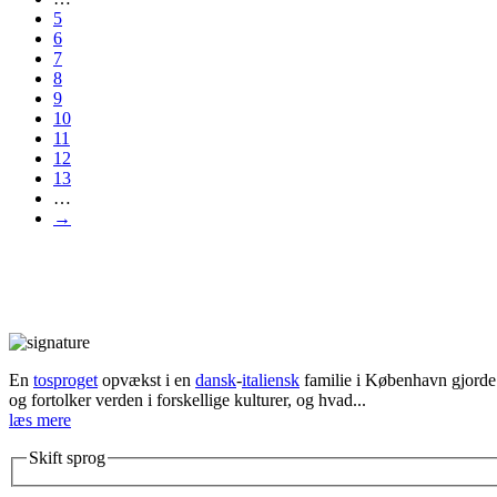
5
6
7
8
9
10
11
12
13
…
→
En
tosproget
opvækst i en
dansk
-
italiensk
familie i København gjorde d
og fortolker verden i forskellige kulturer, og hvad...
læs mere
Skift sprog