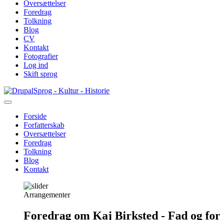
Oversættelser
Foredrag
Tolkning
Blog
CV
Kontakt
Fotografier
Log ind
Skift sprog
Gå
Sprog - Kultur - Historie
til
hovedindhold
Forside
Forfatterskab
Primær
Oversættelser
navigation
Foredrag
Tolkning
Blog
Kontakt
Arrangementer
Foredrag om Kaj Birksted - Fad og fo