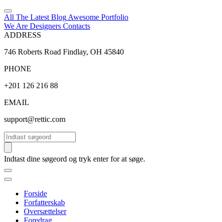
All The Latest
Blog
Awesome
Portfolio
We Are Designers
Contacts
ADDRESS
746 Roberts Road Findlay, OH 45840
PHONE
+201 126 216 88
EMAIL
support@rettic.com
Søg
Indtast dine søgeord og tryk enter for at søge.
Forside
Forfatterskab
Oversættelser
Foredrag