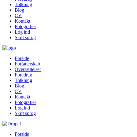
Tolkning
Blog
CV
Kontakt
Fotografier
Log ind
Skift sprog
Forside
Forfatterskab
Oversættelser
Foredrag
Tolkning
Blog
CV
Kontakt
Fotografier
Log ind
Skift sprog
Forside