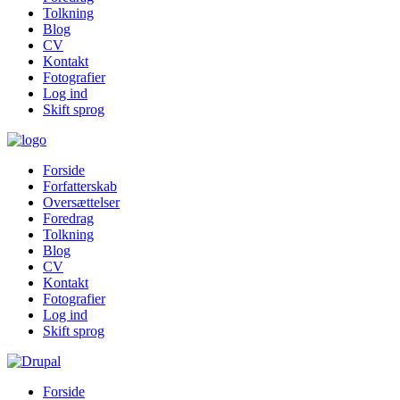
Tolkning
Blog
CV
Kontakt
Fotografier
Log ind
Skift sprog
Forside
Forfatterskab
Oversættelser
Foredrag
Tolkning
Blog
CV
Kontakt
Fotografier
Log ind
Skift sprog
Forside