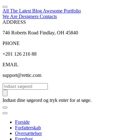
All The Latest
Blog
Awesome
Portfolio
We Are Designers
Contacts
ADDRESS
746 Roberts Road Findlay, OH 45840
PHONE
+201 126 216 88
EMAIL
support@rettic.com
Søg
Indtast dine søgeord og tryk enter for at søge.
Forside
Forfatterskab
Oversættelser
Foredrag