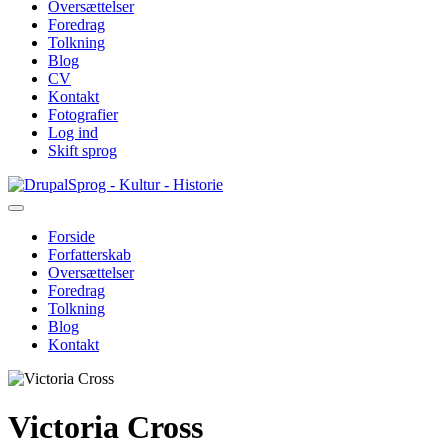
Oversættelser
Foredrag
Tolkning
Blog
CV
Kontakt
Fotografier
Log ind
Skift sprog
Gå
Sprog - Kultur - Historie
til
hovedindhold
Forside
Forfatterskab
Primær
Oversættelser
navigation
Foredrag
Tolkning
Blog
Kontakt
Victoria Cross