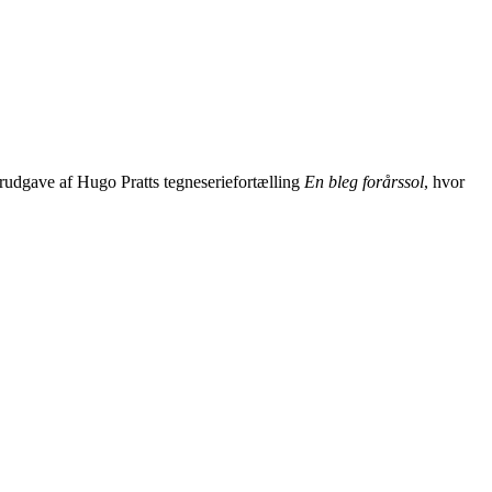
ærudgave af Hugo Pratts tegneseriefortælling
En bleg forårssol
, hvor