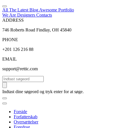
All The Latest
Blog
Awesome
Portfolio
We Are Designers
Contacts
ADDRESS
746 Roberts Road Findlay, OH 45840
PHONE
+201 126 216 88
EMAIL
support@rettic.com
Søg
Indtast dine søgeord og tryk enter for at søge.
Forside
Forfatterskab
Oversættelser
Foredrag