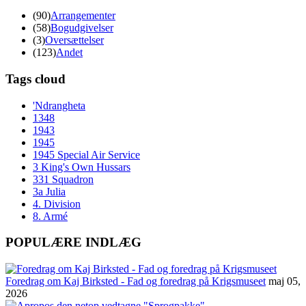
(90)
Arrangementer
(58)
Bogudgivelser
(3)
Oversættelser
(123)
Andet
Tags cloud
'Ndrangheta
1348
1943
1945
1945 Special Air Service
3 King's Own Hussars
331 Squadron
3a Julia
4. Division
8. Armé
POPULÆRE INDLÆG
Foredrag om Kaj Birksted - Fad og foredrag på Krigsmuseet
maj 05,
2026