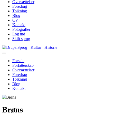
Oversættelser
Foredrag
Tolkning
Blog
CV
Kontakt
Fotografier
Log ind
Skift sprog
Gå
Sprog - Kultur - Historie
til
hovedindhold
Forside
Forfatterskab
Primær
Oversættelser
navigation
Foredrag
Tolkning
Blog
Kontakt
Brøns