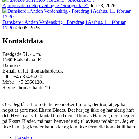
Apropos den netop vedtagne "Sprogpakke".
feb 28, 2026
Danskere i Anden Verdenskrig - Foredrag i Aarhus, 11. februar,
17.30
feb 06, 2026
Kontaktdata
Bredgade 51, 4., th.
1260 København K
Danmark
E-mail: th [at] thomasharder.dk
Tlf..: +45 35436220
Mob.: +45 23601201
Skype: thomas.harder59
Obs. Jeg får alt for ofte henvendelser fra folk, der tror, at jeg har
noget at gøre med Ekstra Bladet. Det har jeg ikke og har aldrig haft
det. Hvis man vil i kontakt med den ”Thomas Harder”, der arbejder
på Ekstra Bladet, må man henvende sig til avisens redaktion. Jeg er
ikke ham, jeg kender ham ikke og kan ikke formidle kontakt til ham.
Forsiden