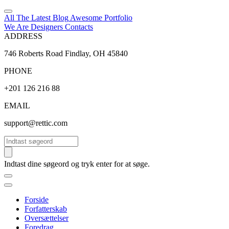
All The Latest
Blog
Awesome
Portfolio
We Are Designers
Contacts
ADDRESS
746 Roberts Road Findlay, OH 45840
PHONE
+201 126 216 88
EMAIL
support@rettic.com
Søg
Indtast dine søgeord og tryk enter for at søge.
Forside
Forfatterskab
Oversættelser
Foredrag