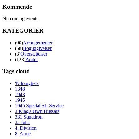
Kommende
No coming events
KATEGORIER
(90)
Arrangementer
(58)
Bogudgivelser
(3)
Oversættelser
(123)
Andet
Tags cloud
'Ndrangheta
1348
1943
1945
1945 Special Air Service
3 King's Own Hussars
331 Squadron
3a Julia
4. Division
8. Armé