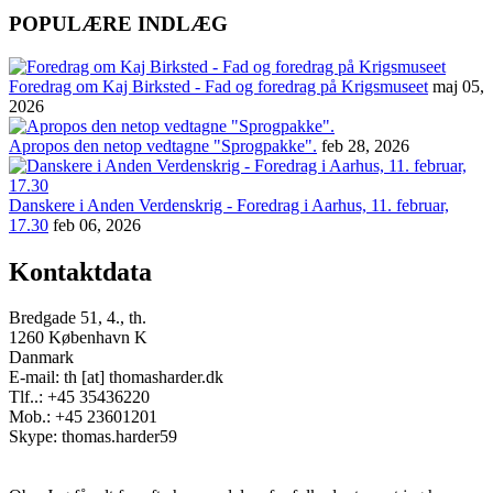
POPULÆRE INDLÆG
Foredrag om Kaj Birksted - Fad og foredrag på Krigsmuseet
maj 05,
2026
Apropos den netop vedtagne "Sprogpakke".
feb 28, 2026
Danskere i Anden Verdenskrig - Foredrag i Aarhus, 11. februar,
17.30
feb 06, 2026
Kontaktdata
Bredgade 51, 4., th.
1260 København K
Danmark
E-mail: th [at] thomasharder.dk
Tlf..: +45 35436220
Mob.: +45 23601201
Skype: thomas.harder59