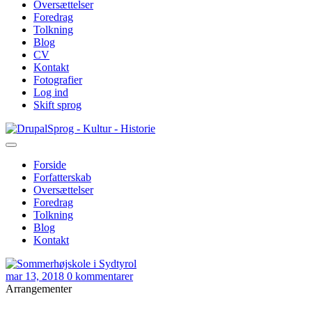
Oversættelser
Foredrag
Tolkning
Blog
CV
Kontakt
Fotografier
Log ind
Skift sprog
Gå
Sprog - Kultur - Historie
til
hovedindhold
Forside
Forfatterskab
Primær
Oversættelser
navigation
Foredrag
Tolkning
Blog
Kontakt
mar 13, 2018
0 kommentarer
Arrangementer